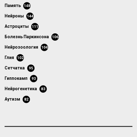
память
148
нейроны
144
астроциты
111
болезнь Паркинсона
106
нейрозоология
104
глия
102
сетчатка
95
гиппокамп
93
нейрогенетика
83
аутизм
82