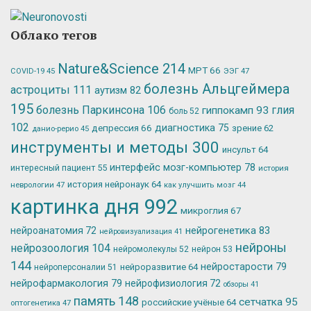
Облако тегов
Nature&Science
214
МРТ
66
ЭЭГ
47
COVID-19
45
болезнь Альцгеймера
астроциты
111
аутизм
82
195
болезнь Паркинсона
106
глия
гиппокамп
93
боль
52
102
депрессия
66
диагностика
75
зрение
62
данио-рерио
45
инструменты и методы
300
инсульт
64
интерфейс мозг-компьютер
78
интересный пациент
55
история
история нейронаук
64
неврологии
47
как улучшить мозг
44
картинка дня
992
микроглия
67
нейрогенетика
83
нейроанатомия
72
нейровизуализация
41
нейроны
нейрозоология
104
нейромолекулы
52
нейрон
53
144
нейростарости
79
нейроразвитие
64
нейроперсоналии
51
нейрофармакология
79
нейрофизиология
72
обзоры
41
память
148
сетчатка
95
российские учёные
64
оптогенетика
47