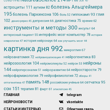
МРТ
66
ЭЭГ
47
COVID-19
45
болезнь Альцгеймера
астроциты
111
аутизм
82
195
болезнь Паркинсона
106
глия
гиппокамп
93
боль
52
102
депрессия
66
диагностика
75
зрение
62
данио-рерио
45
инструменты и методы
300
инсульт
64
интерфейс мозг-компьютер
78
интересный пациент
55
история
история нейронаук
64
неврологии
47
как улучшить мозг
44
картинка дня
992
микроглия
67
нейрогенетика
83
нейроанатомия
72
нейровизуализация
41
нейроны
нейрозоология
104
нейромолекулы
52
нейрон
53
144
нейростарости
79
нейроразвитие
64
нейроперсоналии
51
нейрофармакология
79
нейрофизиология
72
обзоры
41
память
148
сетчатка
95
российские учёные
64
оптогенетика
47
сон
151
терапия
81
фмрт
61
эпилепсия
45
ГЛАВНАЯ
telegram
НЕЙРОНОВОСТИ
vkontakte
СТАТЬИ И ИНТЕРВЬЮ
Обратная связь