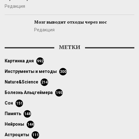
Редакция
Мозг выводит отходы через нос
Редакция
МЕТКИ
картинка дня
992
инструменты и методы
300
Nature&Science
214
болезнь Альцгеймера
195
сон
151
память
148
нейроны
144
астроциты
111