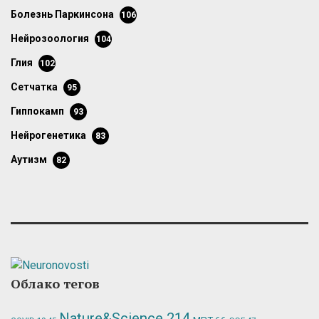
болезнь Паркинсона
106
нейрозоология
104
глия
102
сетчатка
95
гиппокамп
93
нейрогенетика
83
аутизм
82
Облако тегов
Nature&Science
214