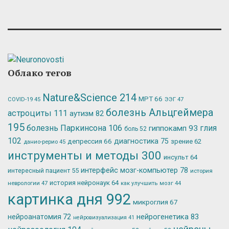
Облако тегов
Nature&Science
214
МРТ
66
ЭЭГ
47
COVID-19
45
болезнь Альцгеймера
астроциты
111
аутизм
82
195
болезнь Паркинсона
106
глия
гиппокамп
93
боль
52
102
депрессия
66
диагностика
75
зрение
62
данио-рерио
45
инструменты и методы
300
инсульт
64
интерфейс мозг-компьютер
78
интересный пациент
55
история
история нейронаук
64
неврологии
47
как улучшить мозг
44
картинка дня
992
микроглия
67
нейрогенетика
83
нейроанатомия
72
нейровизуализация
41