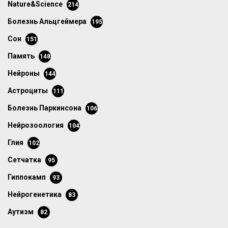
Nature&Science
214
болезнь Альцгеймера
195
сон
151
память
148
нейроны
144
астроциты
111
болезнь Паркинсона
106
нейрозоология
104
глия
102
сетчатка
95
гиппокамп
93
нейрогенетика
83
аутизм
82