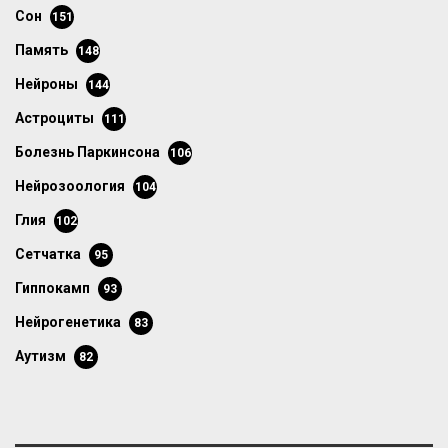
сон
151
память
148
нейроны
144
астроциты
111
болезнь Паркинсона
106
нейрозоология
104
глия
102
сетчатка
95
гиппокамп
93
нейрогенетика
83
аутизм
82