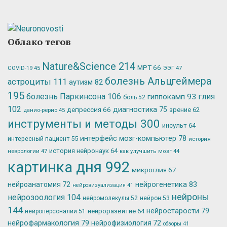
Облако тегов
Nature&Science
214
МРТ
66
ЭЭГ
47
COVID-19
45
болезнь Альцгеймера
астроциты
111
аутизм
82
195
болезнь Паркинсона
106
глия
гиппокамп
93
боль
52
102
депрессия
66
диагностика
75
зрение
62
данио-рерио
45
инструменты и методы
300
инсульт
64
интерфейс мозг-компьютер
78
интересный пациент
55
история
история нейронаук
64
неврологии
47
как улучшить мозг
44
картинка дня
992
микроглия
67
нейрогенетика
83
нейроанатомия
72
нейровизуализация
41
нейроны
нейрозоология
104
нейромолекулы
52
нейрон
53
144
нейростарости
79
нейроразвитие
64
нейроперсоналии
51
нейрофармакология
79
нейрофизиология
72
обзоры
41