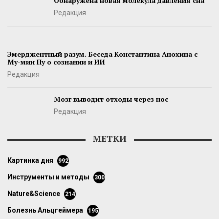
Обнаружена новая молекула давления сна
Редакция
Эмерджентный разум. Беседа Константина Анохина с
Му-мин Пу о сознании и ИИ
Редакция
Мозг выводит отходы через нос
Редакция
МЕТКИ
картинка дня
992
инструменты и методы
300
Nature&Science
214
болезнь Альцгеймера
195