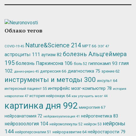
Облако тегов
Nature&Science
214
МРТ
66
ЭЭГ
47
COVID-19
45
болезнь Альцгеймера
астроциты
111
аутизм
82
195
болезнь Паркинсона
106
глия
гиппокамп
93
боль
52
102
депрессия
66
диагностика
75
зрение
62
данио-рерио
45
инструменты и методы
300
инсульт
64
интерфейс мозг-компьютер
78
интересный пациент
55
история
история нейронаук
64
неврологии
47
как улучшить мозг
44
картинка дня
992
микроглия
67
нейрогенетика
83
нейроанатомия
72
нейровизуализация
41
нейроны
нейрозоология
104
нейромолекулы
52
нейрон
53
144
нейростарости
79
нейроразвитие
64
нейроперсоналии
51