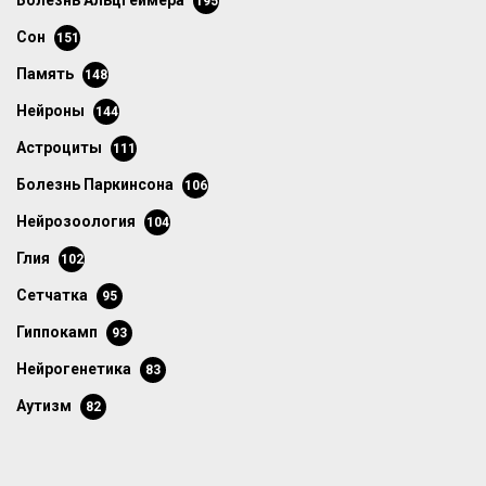
болезнь Альцгеймера
195
сон
151
память
148
нейроны
144
астроциты
111
болезнь Паркинсона
106
нейрозоология
104
глия
102
сетчатка
95
гиппокамп
93
нейрогенетика
83
аутизм
82