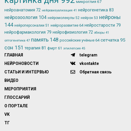
микроглия
67
нейрогенетика
83
нейроанатомия
72
нейровизуализация
41
нейроны
нейрозоология
104
нейромолекулы
52
нейрон
53
144
нейростарости
79
нейроразвитие
64
нейроперсоналии
51
нейрофармакология
79
нейрофизиология
72
обзоры
41
память
148
сетчатка
95
российские учёные
64
оптогенетика
47
сон
151
терапия
81
фмрт
61
эпилепсия
45
ГЛАВНАЯ
telegram
НЕЙРОНОВОСТИ
vkontakte
СТАТЬИ И ИНТЕРВЬЮ
Обратная связь
ВИДЕО
МЕРОПРИЯТИЯ
ГЛОССАРИЙ
О ПОРТАЛЕ
VK
ТГ