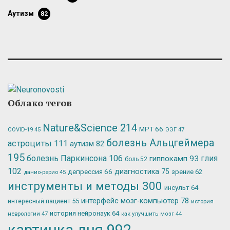
аутизм
82
Облако тегов
Nature&Science
214
МРТ
66
ЭЭГ
47
COVID-19
45
болезнь Альцгеймера
астроциты
111
аутизм
82
195
болезнь Паркинсона
106
глия
гиппокамп
93
боль
52
102
депрессия
66
диагностика
75
зрение
62
данио-рерио
45
инструменты и методы
300
инсульт
64
интерфейс мозг-компьютер
78
интересный пациент
55
история
история нейронаук
64
неврологии
47
как улучшить мозг
44
картинка дня
992