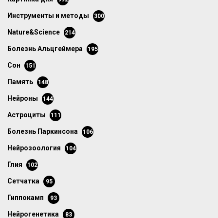
инструменты и методы
300
Nature&Science
214
болезнь Альцгеймера
195
сон
151
память
148
нейроны
144
астроциты
111
болезнь Паркинсона
106
нейрозоология
104
глия
102
сетчатка
95
гиппокамп
93
нейрогенетика
83