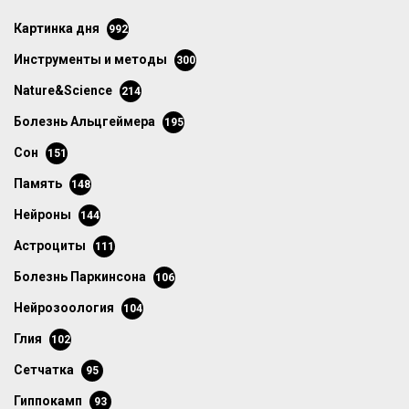
картинка дня
992
инструменты и методы
300
Nature&Science
214
болезнь Альцгеймера
195
сон
151
память
148
нейроны
144
астроциты
111
болезнь Паркинсона
106
нейрозоология
104
глия
102
сетчатка
95
гиппокамп
93