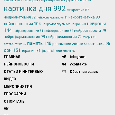
история нейронаук
64
неврологии
47
как улучшить мозг
44
картинка дня
992
микроглия
67
нейрогенетика
83
нейроанатомия
72
нейровизуализация
41
нейроны
нейрозоология
104
нейромолекулы
52
нейрон
53
144
нейростарости
79
нейроразвитие
64
нейроперсоналии
51
нейрофармакология
79
нейрофизиология
72
обзоры
41
память
148
сетчатка
95
российские учёные
64
оптогенетика
47
сон
151
терапия
81
фмрт
61
эпилепсия
45
ГЛАВНАЯ
telegram
НЕЙРОНОВОСТИ
vkontakte
СТАТЬИ И ИНТЕРВЬЮ
Обратная связь
ВИДЕО
МЕРОПРИЯТИЯ
ГЛОССАРИЙ
О ПОРТАЛЕ
VK