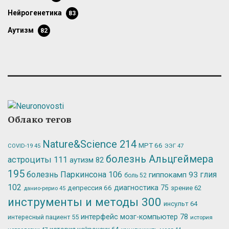
нейрогенетика
83
аутизм
82
Облако тегов
Nature&Science
214
МРТ
66
ЭЭГ
47
COVID-19
45
болезнь Альцгеймера
астроциты
111
аутизм
82
195
болезнь Паркинсона
106
глия
гиппокамп
93
боль
52
102
депрессия
66
диагностика
75
зрение
62
данио-рерио
45
инструменты и методы
300
инсульт
64
интерфейс мозг-компьютер
78
интересный пациент
55
история