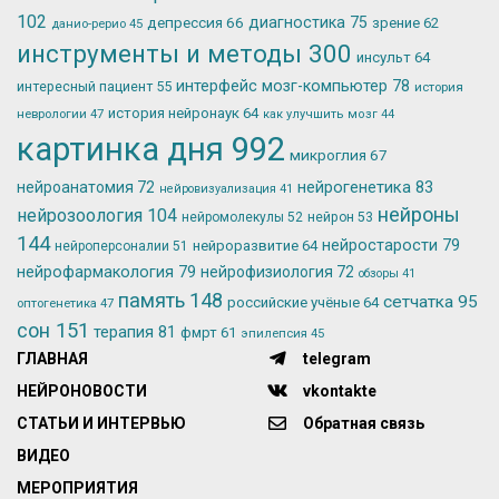
102
депрессия
66
диагностика
75
зрение
62
данио-рерио
45
инструменты и методы
300
инсульт
64
интерфейс мозг-компьютер
78
интересный пациент
55
история
история нейронаук
64
неврологии
47
как улучшить мозг
44
картинка дня
992
микроглия
67
нейрогенетика
83
нейроанатомия
72
нейровизуализация
41
нейроны
нейрозоология
104
нейромолекулы
52
нейрон
53
144
нейростарости
79
нейроразвитие
64
нейроперсоналии
51
нейрофармакология
79
нейрофизиология
72
обзоры
41
память
148
сетчатка
95
российские учёные
64
оптогенетика
47
сон
151
терапия
81
фмрт
61
эпилепсия
45
ГЛАВНАЯ
telegram
НЕЙРОНОВОСТИ
vkontakte
СТАТЬИ И ИНТЕРВЬЮ
Обратная связь
ВИДЕО
МЕРОПРИЯТИЯ