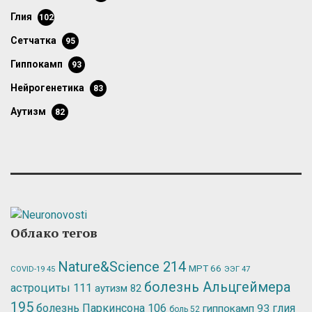
глия
102
сетчатка
95
гиппокамп
93
нейрогенетика
83
аутизм
82
Облако тегов
Nature&Science
214
МРТ
66
ЭЭГ
47
COVID-19
45
болезнь Альцгеймера
астроциты
111
аутизм
82
195
болезнь Паркинсона
106
глия
гиппокамп
93
боль
52