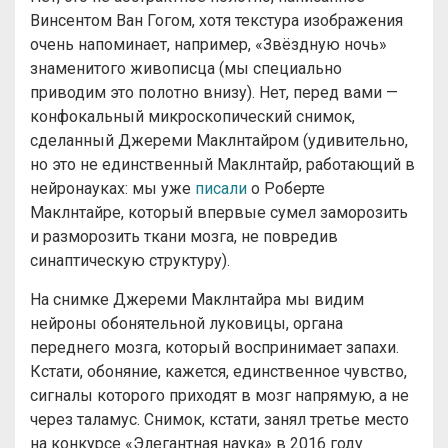
Винсентом Ван Гогом, хотя текстура изображения
очень напоминает, например, «Звёздную ночь»
знаменитого живописца (мы специально
приводим это полотно внизу). Нет, перед вами —
конфокальный микроскопический снимок,
сделанный Джереми Маклнтайром (удивительно,
но это не единственный Маклнтайр, работающий в
нейронауках: мы уже
писали
о Роберте
Маклнтайре, который впервые сумел заморозить
и разморозить ткани мозга, не повредив
синаптическую структуру).
На снимке Джереми Маклнтайра мы видим
нейроны обонятельной луковицы, органа
переднего мозга, который воспринимает запахи.
Кстати, обоняние, кажется, единственное чувство,
сигналы которого приходят в мозг напрямую, а не
через таламус. Снимок, кстати, занял третье место
на конкурсе «Элегантная наука» в 2016 году