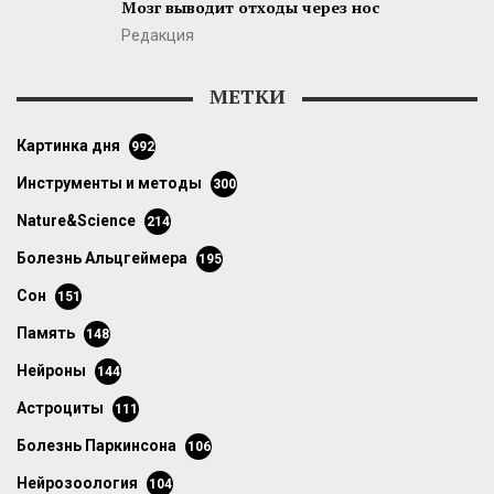
Мозг выводит отходы через нос
Редакция
МЕТКИ
картинка дня
992
инструменты и методы
300
Nature&Science
214
болезнь Альцгеймера
195
сон
151
память
148
нейроны
144
астроциты
111
болезнь Паркинсона
106
нейрозоология
104