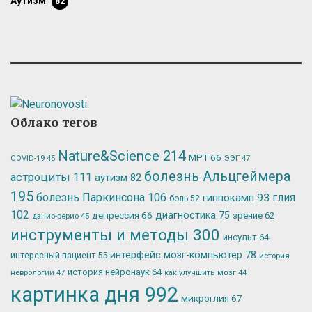
аутизм
82
Облако тегов
Nature&Science
214
МРТ
66
ЭЭГ
47
COVID-19
45
болезнь Альцгеймера
астроциты
111
аутизм
82
195
болезнь Паркинсона
106
глия
гиппокамп
93
боль
52
102
депрессия
66
диагностика
75
зрение
62
данио-рерио
45
инструменты и методы
300
инсульт
64
интерфейс мозг-компьютер
78
интересный пациент
55
история
история нейронаук
64
неврологии
47
как улучшить мозг
44
картинка дня
992
микроглия
67