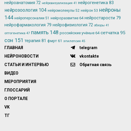
нейрогенетика
83
нейроанатомия
72
нейровизуализация
41
нейроны
нейрозоология
104
нейромолекулы
52
нейрон
53
144
нейростарости
79
нейроразвитие
64
нейроперсоналии
51
нейрофармакология
79
нейрофизиология
72
обзоры
41
память
148
сетчатка
95
российские учёные
64
оптогенетика
47
сон
151
терапия
81
фмрт
61
эпилепсия
45
ГЛАВНАЯ
telegram
НЕЙРОНОВОСТИ
vkontakte
СТАТЬИ И ИНТЕРВЬЮ
Обратная связь
ВИДЕО
МЕРОПРИЯТИЯ
ГЛОССАРИЙ
О ПОРТАЛЕ
VK
ТГ