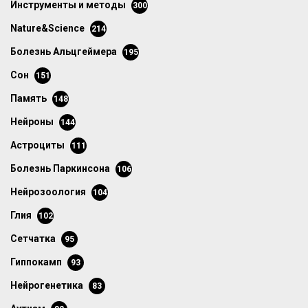
инструменты и методы
300
Nature&Science
214
болезнь Альцгеймера
195
сон
151
память
148
нейроны
144
астроциты
111
болезнь Паркинсона
106
нейрозоология
104
глия
102
сетчатка
95
гиппокамп
93
нейрогенетика
83