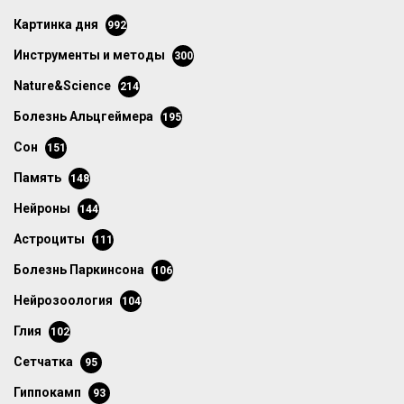
картинка дня
992
инструменты и методы
300
Nature&Science
214
болезнь Альцгеймера
195
сон
151
память
148
нейроны
144
астроциты
111
болезнь Паркинсона
106
нейрозоология
104
глия
102
сетчатка
95
гиппокамп
93