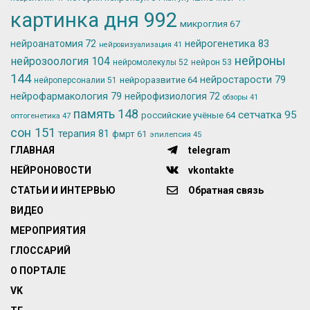
картинка дня
992
микроглия
67
нейрогенетика
83
нейроанатомия
72
нейровизуализация
41
нейроны
нейрозоология
104
нейромолекулы
52
нейрон
53
144
нейростарости
79
нейроразвитие
64
нейроперсоналии
51
нейрофармакология
79
нейрофизиология
72
обзоры
41
память
148
сетчатка
95
российские учёные
64
оптогенетика
47
сон
151
терапия
81
фмрт
61
эпилепсия
45
ГЛАВНАЯ
telegram
НЕЙРОНОВОСТИ
vkontakte
СТАТЬИ И ИНТЕРВЬЮ
Обратная связь
ВИДЕО
МЕРОПРИЯТИЯ
ГЛОССАРИЙ
О ПОРТАЛЕ
VK