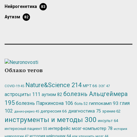
нейрогенетика
83
аутизм
82
Облако тегов
Nature&Science
214
МРТ
66
ЭЭГ
47
COVID-19
45
болезнь Альцгеймера
астроциты
111
аутизм
82
195
болезнь Паркинсона
106
глия
гиппокамп
93
боль
52
102
депрессия
66
диагностика
75
зрение
62
данио-рерио
45
инструменты и методы
300
инсульт
64
интерфейс мозг-компьютер
78
интересный пациент
55
история
история нейронаук
64
неврологии
47
как улучшить мозг
44