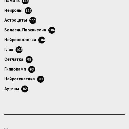
память
148
нейроны
144
астроциты
111
болезнь Паркинсона
106
нейрозоология
104
глия
102
сетчатка
95
гиппокамп
93
нейрогенетика
83
аутизм
82