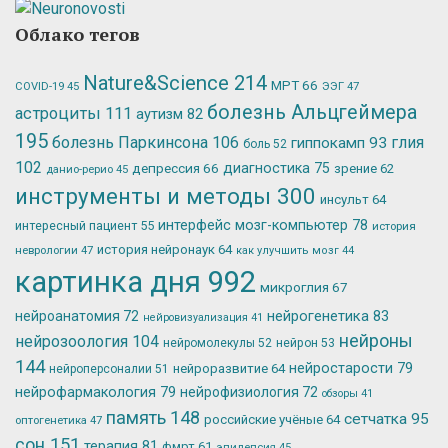
Облако тегов
Nature&Science
214
МРТ
66
ЭЭГ
47
COVID-19
45
болезнь Альцгеймера
астроциты
111
аутизм
82
195
болезнь Паркинсона
106
глия
гиппокамп
93
боль
52
102
депрессия
66
диагностика
75
зрение
62
данио-рерио
45
инструменты и методы
300
инсульт
64
интерфейс мозг-компьютер
78
интересный пациент
55
история
история нейронаук
64
неврологии
47
как улучшить мозг
44
картинка дня
992
микроглия
67
нейрогенетика
83
нейроанатомия
72
нейровизуализация
41
нейроны
нейрозоология
104
нейромолекулы
52
нейрон
53
144
нейростарости
79
нейроразвитие
64
нейроперсоналии
51
нейрофармакология
79
нейрофизиология
72
обзоры
41
память
148
сетчатка
95
российские учёные
64
оптогенетика
47
сон
151
терапия
81
фмрт
61
эпилепсия
45