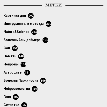
МЕТКИ
картинка дня
992
инструменты и методы
300
Nature&Science
214
болезнь Альцгеймера
195
сон
151
память
148
нейроны
144
астроциты
111
болезнь Паркинсона
106
нейрозоология
104
глия
102
сетчатка
95