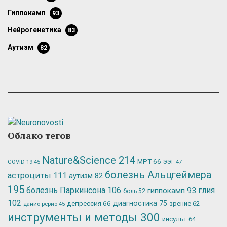
гиппокамп
93
нейрогенетика
83
аутизм
82
Облако тегов
Nature&Science
214
МРТ
66
ЭЭГ
47
COVID-19
45
болезнь Альцгеймера
астроциты
111
аутизм
82
195
болезнь Паркинсона
106
глия
гиппокамп
93
боль
52
102
депрессия
66
диагностика
75
зрение
62
данио-рерио
45
инструменты и методы
300
инсульт
64