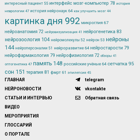
интерфейс мозг-компьютер
78
интересный пациент
55
история
история нейронаук
64
неврологии
47
как улучшить мозг
44
картинка дня
992
микроглия
67
нейрогенетика
83
нейроанатомия
72
нейровизуализация
41
нейроны
нейрозоология
104
нейромолекулы
52
нейрон
53
144
нейростарости
79
нейроразвитие
64
нейроперсоналии
51
нейрофармакология
79
нейрофизиология
72
обзоры
41
память
148
сетчатка
95
российские учёные
64
оптогенетика
47
сон
151
терапия
81
фмрт
61
эпилепсия
45
ГЛАВНАЯ
telegram
НЕЙРОНОВОСТИ
vkontakte
СТАТЬИ И ИНТЕРВЬЮ
Обратная связь
ВИДЕО
МЕРОПРИЯТИЯ
ГЛОССАРИЙ
О ПОРТАЛЕ