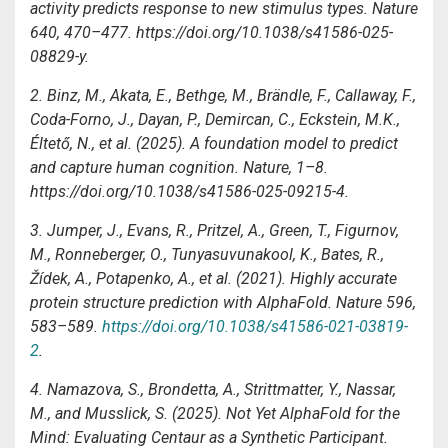
activity predicts response to new stimulus types. Nature
640, 470–477. https://doi.org/10.1038/s41586-025-
08829-y.
2. Binz, M., Akata, E., Bethge, M., Brändle, F., Callaway, F.,
Coda-Forno, J., Dayan, P., Demircan, C., Eckstein, M.K.,
Éltető, N., et al. (2025). A foundation model to predict
and capture human cognition. Nature, 1–8.
https://doi.org/10.1038/s41586-025-09215-4.
3
. Jumper, J., Evans, R., Pritzel, A., Green, T., Figurnov,
M., Ronneberger, O., Tunyasuvunakool, K., Bates, R.,
Žídek, A., Potapenko, A., et al. (2021). Highly accurate
protein structure prediction with AlphaFold. Nature 596,
583–589.
https://doi.org/10.1038/s41586-021-03819-
2
.
4
. Namazova, S., Brondetta, A., Strittmatter, Y., Nassar,
M., and Musslick, S. (2025). Not Yet AlphaFold for the
Mind: Evaluating Centaur as a Synthetic Participant.