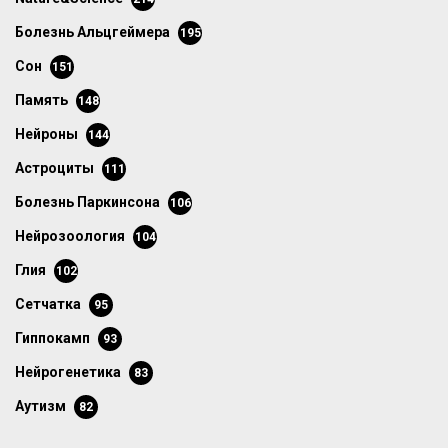
болезнь Альцгеймера
195
сон
151
память
148
нейроны
144
астроциты
111
болезнь Паркинсона
106
нейрозоология
104
глия
102
сетчатка
95
гиппокамп
93
нейрогенетика
83
аутизм
82