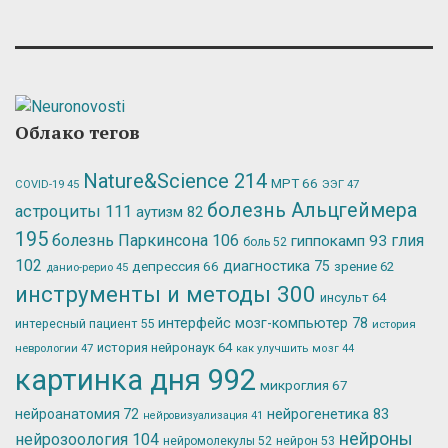
Облако тегов
Nature&Science
214
МРТ
66
ЭЭГ
47
COVID-19
45
болезнь Альцгеймера
астроциты
111
аутизм
82
195
болезнь Паркинсона
106
глия
гиппокамп
93
боль
52
102
депрессия
66
диагностика
75
зрение
62
данио-рерио
45
инструменты и методы
300
инсульт
64
интерфейс мозг-компьютер
78
интересный пациент
55
история
история нейронаук
64
неврологии
47
как улучшить мозг
44
картинка дня
992
микроглия
67
нейрогенетика
83
нейроанатомия
72
нейровизуализация
41
нейроны
нейрозоология
104
нейромолекулы
52
нейрон
53