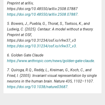
Preprint at arXiv,
https://doi.org/10.48550/arXiv.2508.07887
https://doi.org/10.48550/arXiv.2508.07887
.
5. Bowers, J., Puebla, G., Thorat, S., Tsetsos, K., and
Ludwig, C. (2025). Centaur: A model without a theory.
Preprint at OSF,
https://doi.org/10.31234/osf.io/v9w37_v3
https://doi.org/10.31234/osf.io/v9w37_v3
.
6. Golden Gate Claude
https://www.anthropic.com/news/golden-gate-claude
.
7
. Quiroga, R.Q., Reddy, L., Kreiman, G., Koch, C., and
Fried, I. (2005). Invariant visual representation by single
neurons in the human brain. Nature 435, 1102–1107.
https://doi.org/10.1038/nature03687
.