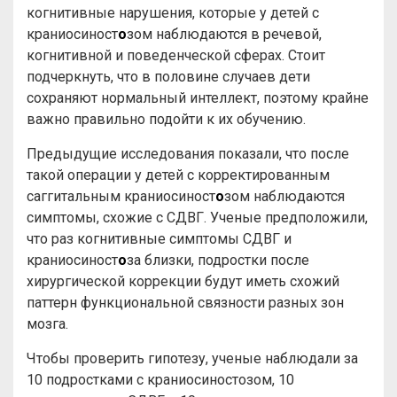
когнитивные нарушения, которые у детей с
краниосиност
о
зом наблюдаются в речевой,
когнитивной и поведенческой сферах. Стоит
подчеркнуть, что в половине случаев дети
сохраняют нормальный интеллект, поэтому крайне
важно правильно подойти к их обучению.
Предыдущие исследования показали, что после
такой операции у детей с корректированным
саггитальным краниосиност
о
зом наблюдаются
симптомы, схожие с СДВГ. Ученые предположили,
что раз когнитивные симптомы СДВГ и
краниосиност
о
за близки, подростки после
хирургической коррекции будут иметь схожий
паттерн функциональной связности разных зон
мозга.
Чтобы проверить гипотезу, ученые наблюдали за
10 подростками с краниосиностозом, 10