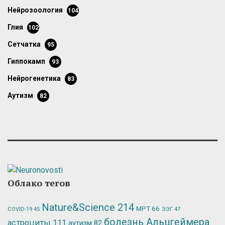
нейрозоология
104
глия
102
сетчатка
95
гиппокамп
93
нейрогенетика
83
аутизм
82
Облако тегов
Nature&Science
214
МРТ
66
ЭЭГ
47
COVID-19
45
болезнь Альцгеймера
астроциты
111
аутизм
82