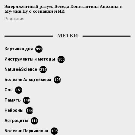
Эмерджентный разум. Беседа Константина Анохина с
Му-мин Пу о сознании и ИИ
Редакция
МЕТКИ
картинка дня
992
инструменты и методы
300
Nature&Science
214
болезнь Альцгеймера
195
сон
151
память
148
нейроны
144
астроциты
111
болезнь Паркинсона
106