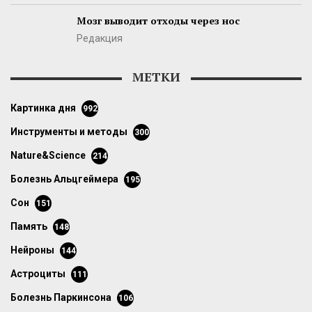
Мозг выводит отходы через нос
Редакция
МЕТКИ
картинка дня
992
инструменты и методы
300
Nature&Science
214
болезнь Альцгеймера
195
сон
151
память
148
нейроны
144
астроциты
111
болезнь Паркинсона
106