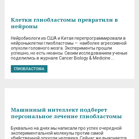
Клетки глиобластомы превратили в
нейроны
Нейробиологи из США и Китая перепрограммировали в
нейроныклетки глиобластомы — наиболее агрессивной
опухоли головного мозга. Эксперименты прошли
успешно, но есть нюансы. Своим исследованием ученые
поделились в журнале Cancer Biology & Medicine….
ГЛИОБЛАСТОМА
Машинный интеллект подберет
персональное лечение глиобластомы
Буквально на днях мы написали про успех очередной
экспериментальной молекулы против самой
убийственной опухоли человека. Сейчас же выясняется,