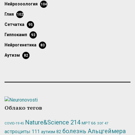
нейрозоология
104
глия
102
сетчатка
95
гиппокамп
93
нейрогенетика
83
аутизм
82
Облако тегов
Nature&Science
214
МРТ
66
ЭЭГ
47
COVID-19
45
болезнь Альцгеймера
астроциты
111
аутизм
82