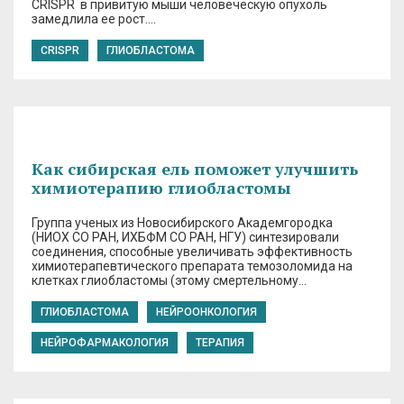
CRISPR в привитую мыши человеческую опухоль
замедлила ее рост….
CRISPR
ГЛИОБЛАСТОМА
Как сибирская ель поможет улучшить
химиотерапию глиобластомы
Группа ученых из Новосибирского Академгородка
(НИОХ СО РАН, ИХБФМ СО РАН, НГУ) синтезировали
соединения, способные увеличивать эффективность
химиотерапевтического препарата темозоломида на
клетках глиобластомы (этому смертельному…
ГЛИОБЛАСТОМА
НЕЙРООНКОЛОГИЯ
НЕЙРОФАРМАКОЛОГИЯ
ТЕРАПИЯ