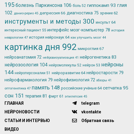
195
болезнь Паркинсона
106
глия
гиппокамп
93
боль
52
102
депрессия
66
диагностика
75
зрение
62
данио-рерио
45
инструменты и методы
300
инсульт
64
интерфейс мозг-компьютер
78
интересный пациент
55
история
история нейронаук
64
неврологии
47
как улучшить мозг
44
картинка дня
992
микроглия
67
нейрогенетика
83
нейроанатомия
72
нейровизуализация
41
нейроны
нейрозоология
104
нейромолекулы
52
нейрон
53
144
нейростарости
79
нейроразвитие
64
нейроперсоналии
51
нейрофармакология
79
нейрофизиология
72
обзоры
41
память
148
сетчатка
95
российские учёные
64
оптогенетика
47
сон
151
терапия
81
фмрт
61
эпилепсия
45
ГЛАВНАЯ
telegram
НЕЙРОНОВОСТИ
vkontakte
СТАТЬИ И ИНТЕРВЬЮ
Обратная связь
ВИДЕО