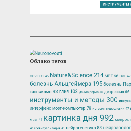
ИНСТРУМЕНТЫ 
Облако тегов
Nature&Science
214
МРТ
66
ЭЭГ
47
COVID-19
45
болезнь Альцгеймера
195
болезнь Па
глия
102
гиппокамп
93
депрессия
66
данио-рерио
45
инструменты и методы
300
инсул
интерфейс мозг-компьютер
78
история неврологии
47
картинка дня
992
микрог
мозг
44
нейрозооло
нейрогенетика
83
нейровизуализация
41