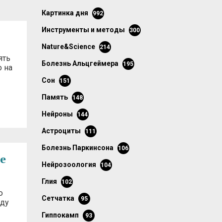
картинка дня
992
инструменты и методы
300
Nature&Science
214
ять
болезнь Альцгеймера
195
 на
сон
151
память
148
нейроны
144
астроциты
111
болезнь Паркинсона
106
е
нейрозоология
104
глия
102
ю
сетчатка
95
оду
гиппокамп
93