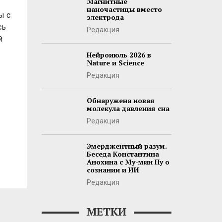
Магнитные
наночастицы вместо
ы с
электрода
сь
Редакция
й
Нейроиюль 2026 в
Nature и Science
Редакция
Обнаружена новая
молекула давления сна
Редакция
Эмерджентный разум.
Беседа Константина
Анохина с Му-мин Пу о
сознании и ИИ
Редакция
МЕТКИ