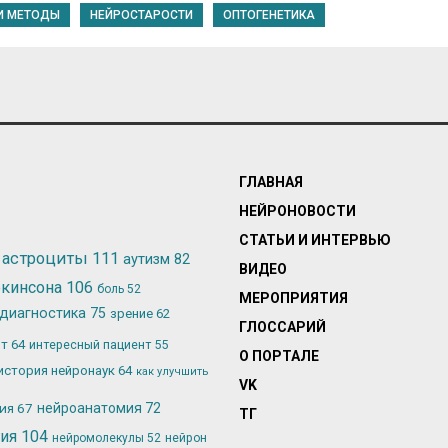
И МЕТОДЫ
НЕЙРОСТАРОСТИ
ОПТОГЕНЕТИКА
ГЛАВНАЯ
НЕЙРОНОВОСТИ
СТАТЬИ И ИНТЕРВЬЮ
астроциты
111
аутизм
82
ВИДЕО
ркинсона
106
боль
52
МЕРОПРИЯТИЯ
диагностика
75
зрение
62
ГЛОССАРИЙ
ьт
64
интересный пациент
55
О ПОРТАЛЕ
история нейронаук
64
как улучшить
VK
лия
67
нейроанатомия
72
ТГ
гия
104
нейромолекулы
52
нейрон