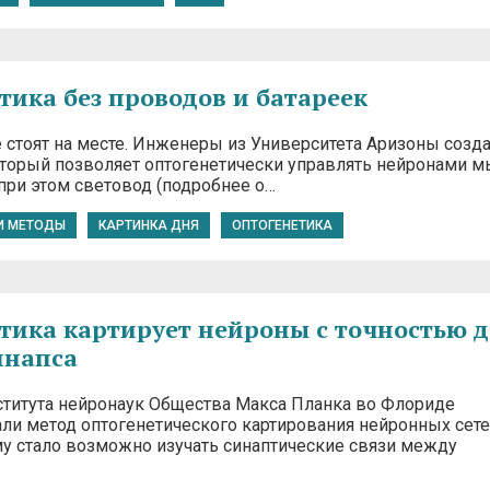
тика без проводов и батареек
е стоят на месте. Инженеры из Университета Аризоны созд
оторый позволяет оптогенетически управлять нейронами 
при этом световод (подробнее о…
И МЕТОДЫ
КАРТИНКА ДНЯ
ОПТОГЕНЕТИКА
тика картирует нейроны с точностью д
инапса
ститута нейронаук Общества Макса Планка во Флориде
ли метод оптогенетического картирования нейронных сете
му стало возможно изучать синаптические связи между