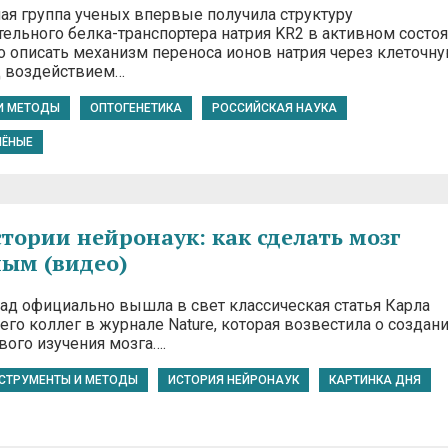
я группа ученых впервые получила структуру
ельного белка-транспортера натрия KR2 в активном состоя
о описать механизм переноса ионов натрия через клеточн
д воздействием…
И МЕТОДЫ
ОПТОГЕНЕТИКА
РОССИЙСКАЯ НАУКА
ЧЁНЫЕ
стории нейронаук: как сделать мозг
ым (видео)
зад официально вышла в свет классическая статья Карла
его коллег в журнале Nature, которая возвестила о создан
вого изучения мозга….
СТРУМЕНТЫ И МЕТОДЫ
ИСТОРИЯ НЕЙРОНАУК
КАРТИНКА ДНЯ