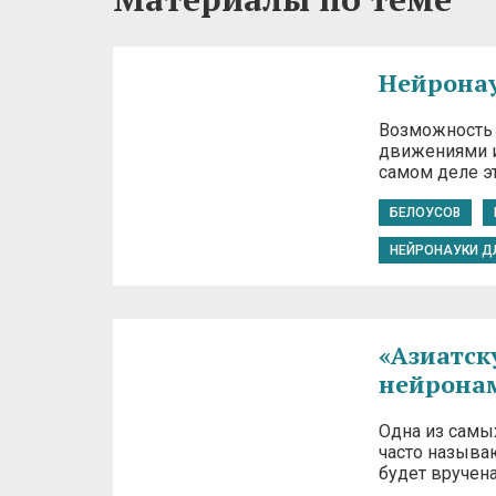
Нейронау
Возможность 
движениями и
самом деле э
БЕЛОУСОВ
НЕЙРОНАУКИ Д
«Азиатск
нейрона
Одна из самы
часто называ
будет вручена