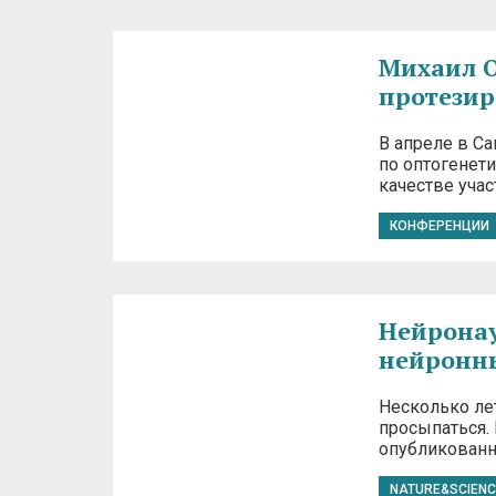
Михаил О
протезир
В апреле в С
по оптогенети
качестве учас
КОНФЕРЕНЦИИ
Нейронаук
нейронн
Несколько лет
просыпаться.
опубликованно
NATURE&SCIENC