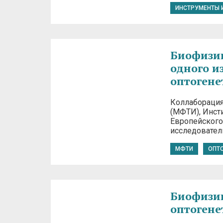
ИНСТРУМЕНТЫ 
Биофизи
одного 
оптогене
Коллаборация
(МФТИ), Инсти
Европейского
исследователь
МФТИ
ОПТ
Биофизик
оптогене