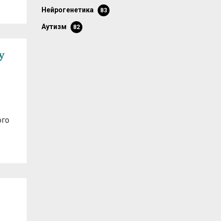
нейрогенетика
83
аутизм
82
у
ого