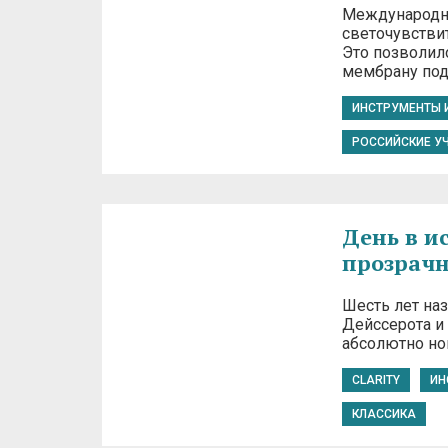
Международна
светочувствит
Это позволил
мембрану по
ИНСТРУМЕНТЫ 
РОССИЙСКИЕ У
День в и
прозрачн
Шесть лет на
Дейссерота и 
абсолютно но
CLARITY
ИН
КЛАССИКА