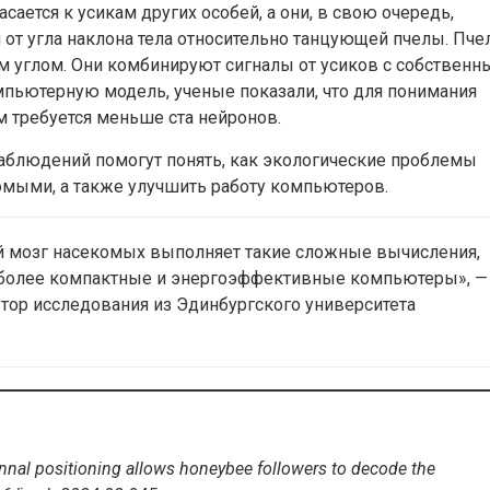
сается к усикам других особей, а они, в свою очередь,
от угла наклона тела относительно танцующей пчелы. Пч
 углом. Они комбинируют сигналы от усиков с собственн
пьютерную модель, ученые показали, что для понимания
м требуется меньше ста нейронов.
наблюдений помогут понять, как экологические проблемы
мыми, а также улучшить работу компьютеров.
й мозг насекомых выполняет такие сложные вычисления,
 более компактные и энергоэффективные компьютеры», —
втор исследования из Эдинбургского университета
ennal positioning allows honeybee followers to decode the