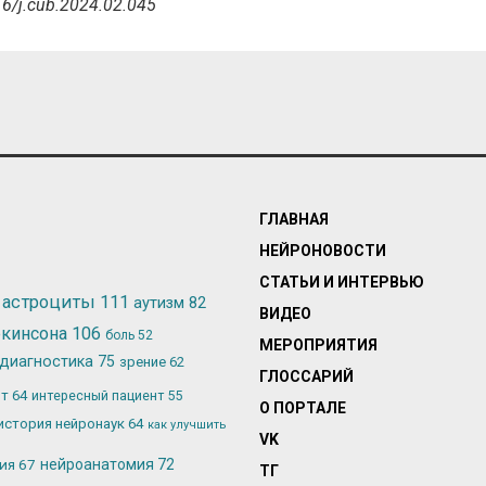
016/j.cub.2024.02.045
ГЛАВНАЯ
НЕЙРОНОВОСТИ
СТАТЬИ И ИНТЕРВЬЮ
астроциты
111
аутизм
82
ВИДЕО
ркинсона
106
боль
52
МЕРОПРИЯТИЯ
диагностика
75
зрение
62
ГЛОССАРИЙ
ьт
64
интересный пациент
55
О ПОРТАЛЕ
история нейронаук
64
как улучшить
VK
лия
67
нейроанатомия
72
ТГ