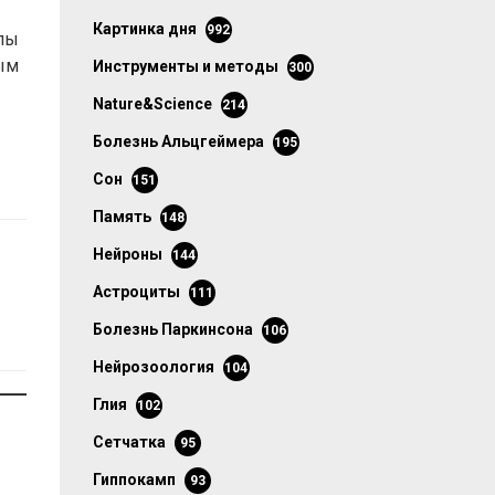
картинка дня
992
елы
ым
инструменты и методы
300
Nature&Science
214
болезнь Альцгеймера
195
сон
151
память
148
нейроны
144
астроциты
111
болезнь Паркинсона
106
нейрозоология
104
глия
102
сетчатка
95
гиппокамп
93