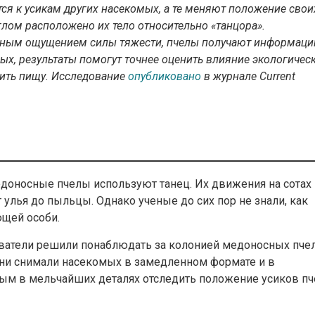
тся к усикам других насекомых, а те меняют положение свои
углом расположено их тело относительно «танцора».
енным ощущением силы тяжести, пчелы получают информац
ных, результаты помогут точнее оценить влияние экологичес
ить пищу. Исследование
опубликовано
в журнале Current
медоносные пчелы используют танец. Их движения на сотах
 улья до пыльцы. Однако ученые до сих пор не знали, как
щей особи.
ователи решили понаблюдать за колонией медоносных пче
 Они снимали насекомых в замедленном формате и в
ным в мельчайших деталях отследить положение усиков пч