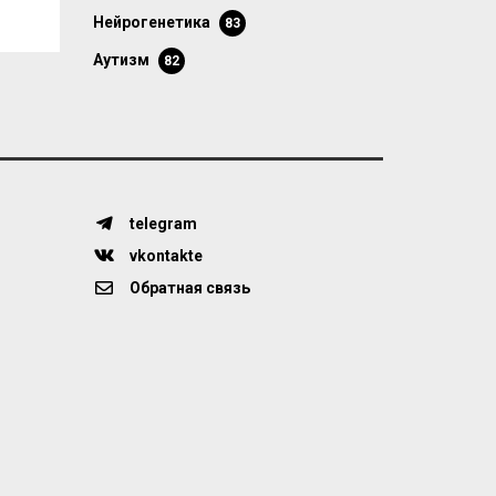
нейрогенетика
83
аутизм
82
telegram
vkontakte
Обратная связь