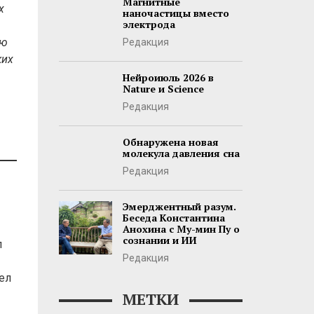
Магнитные
х
наночастицы вместо
электрода
ию
Редакция
ких
Нейроиюль 2026 в
Nature и Science
Редакция
Обнаружена новая
молекула давления сна
Редакция
Эмерджентный разум.
Беседа Константина
Анохина с Му-мин Пу о
сознании и ИИ
л
Редакция
ел
МЕТКИ