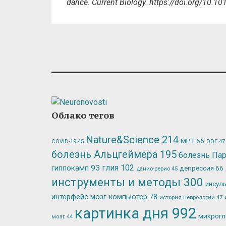
dance. Current Biology. https://doi.org/10.1
Облако тегов
Nature&Science
214
МРТ
66
ЭЭГ
47
COVID-19
45
болезнь Альцгеймера
195
болезнь Па
глия
102
гиппокамп
93
депрессия
66
данио-рерио
45
инструменты и методы
300
инсул
интерфейс мозг-компьютер
78
история неврологии
47
картинка дня
992
микрог
мозг
44