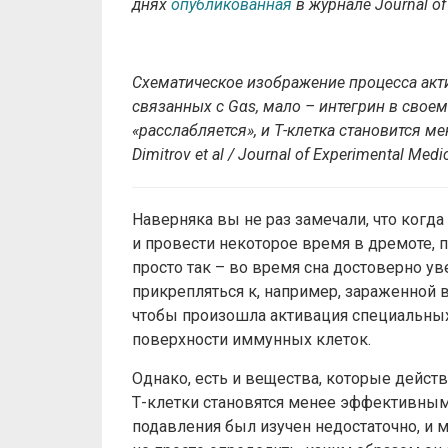
днях
опубликованная
в журнале Journal of
Схематическое изображение процесса акти
связанных с Gαs, мало – интегрин в своем
«расслабляется», и Т-клетка становится 
Dimitrov et al /
Journal of Experimental Medi
Наверняка вы не раз замечали, что когд
и провести некоторое время в дремоте, по
просто так – во время сна достоверно у
прикрепляться к, например, зараженной в
чтобы произошла активация специальны
поверхности иммунных клеток.
Однако, есть и вещества, которые действ
Т-клетки становятся менее эффективным
подавления был изучен недостаточно, и