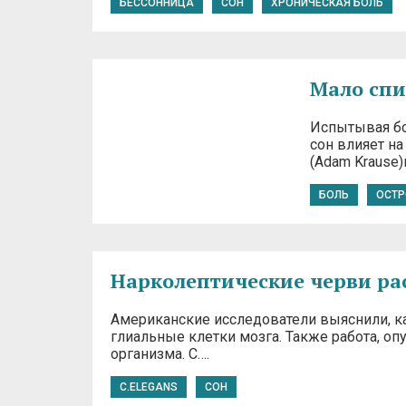
БЕССОННИЦА
СОН
ХРОНИЧЕСКАЯ БОЛЬ
Мало спи
Испытывая бо
сон влияет н
(Adam Krause
БОЛЬ
ОСТР
Нарколептические черви ра
Американские исследователи выяснили, к
глиальные клетки мозга. Также работа, опу
организма. C….
C.ELEGANS
СОН