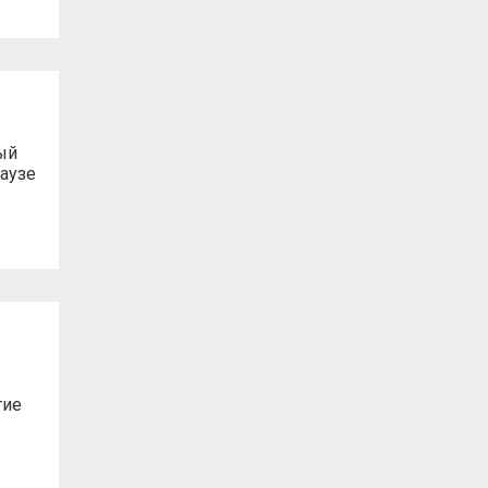
ый
аузе
тие