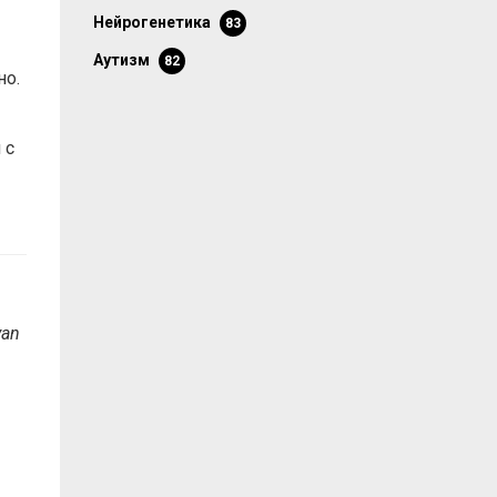
нейрогенетика
83
аутизм
82
но.
 с
yan