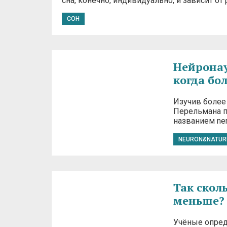
сна, конечно, индивидуально, и зависит о
СОН
Нейронаук
когда бо
Изучив более
Перельмана п
названием nem
NEURON&NATUR
Так скол
меньше?
Учёные опред