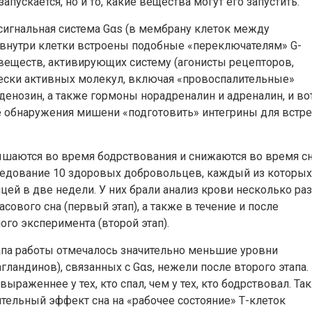
апускается, но и то, какие вещества могут его запустить.
 сигнальная система Gαs (в мембрану клеток между
внутри клетки встроены подобные «переключателям» G-
ло веществ, активирующих систему (агонисты рецепторов,
чески активных молекул, включая «провоспалительные»
денозин, а также гормоны норадреналин и адреналин, и во
ле обнаружения мишени «подготовить» интегрины для встр
ышаются во время бодрствования и снижаются во время сн
следование 10 здоровых добровольцев, каждый из которых
цей в две недели. У них брали анализ крови несколько раз
сового сна (первый этап), а также в течение и после
го эксперимента (второй этап).
апа работы отмечалось значительно меньшие уровни
гландинов), связанных с Gαs, нежели после второго этапа.
ыраженнее у тех, кто спал, чем у тех, кто бодрствовал. Та
тельный эффект сна на «рабочее состояние» Т-клеток