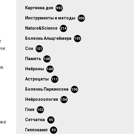
картинка дня
992
инструменты и методы
300
Nature&Science
214
болезнь Альцгеймера
195
т
ечи
сон
151
память
148
а.
нейроны
144
астроциты
111
болезнь Паркинсона
106
нейрозоология
104
глия
102
сетчатка
95
кже
гиппокамп
93