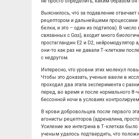
не просто определить, каким образом он з
Выяснилось, что за подавление отвечает
рецептором и дальнейшими процессами 
белки, и это – один из подтипов). В чис
связанных с Gαs), входит много биологи
простагландин E2 и D2, нейромодулятор а
они-то как раз не давали Т-клеткам пос
с недругом.
Интересно, что уровни этих молекул пов
Чтобы это доказать, ученые ввели в ис
проходил два этапа эксперимента с разни
перед, во время и после нормального 8-ча
бессонной ночи в условиях контролируемо
В крови добровольцев после первого эт
агонисты рецепторов (адреналина, проста
Усиление же интегрина в Т-клетках было в
ученым удалось подтвердить, что положи