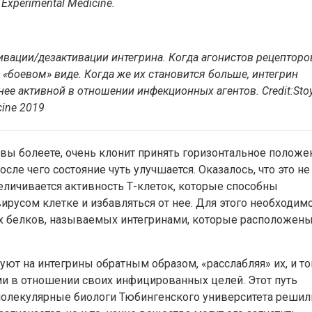
 Experimental Medicine.
вации/дезактивации интегрина. Когда агонистов рецепторо
 «боевом» виде. Когда же их становится больше, интегрин
менее активной в отношении инфекционных агентов.
Credit
:
Sto
cine 2019
а вы болеете, очень клонит принять горизонтальное положе
сле чего состояние чуть улучшается. Оказалось, что это не
величивается активность Т-клеток, которые способны
ирусом клетке и избавляться от нее. Для этого необходимо
х белков, называемых интегринами, которые расположены
уют на интегрины обратным образом, «расслабляя» их, и то
и в отношении своих инфицированных целей. Этот путь
 молекулярные биологи Тюбингенского университета решил