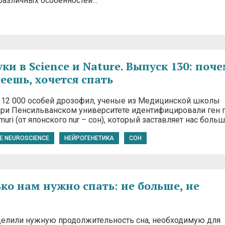
т различных особенностей…
и в Science и Nature. Выпуск 130: поче
леешь, хочется спать
 12 000 особей дрозофил, ученые из Медицинской школы
ри Пенсильванском университете идентифицировали ген 
uri (от японского nur – сон), который заставляет нас боль
E NEUROSCIENCE
НЕЙРОГЕНЕТИКА
СОН
ько нам нужно спать: не больше, не
елили нужную продолжительность сна, необходимую для