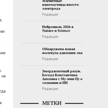
Магнитные
наночастицы вместо
электрода
Редакция
в,
Нейроиюль 2026 в
Nature и Science
yan
Редакция
Обнаружена новая
молекула давления сна
ние
Редакция
,
Эмерджентный разум.
Беседа Константина
 на
Анохина с Му-мин Пу о
сознании и ИИ
Редакция
гда
МЕТКИ
и