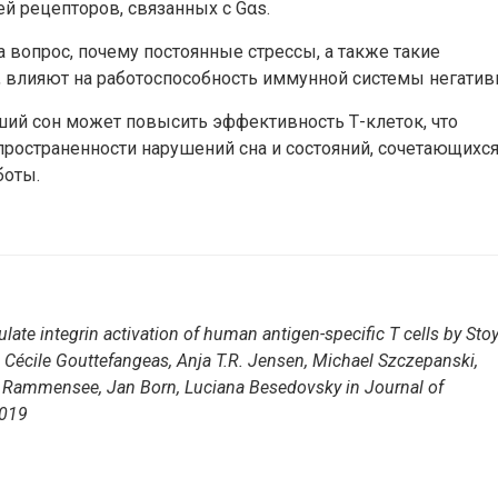
й рецепторов, связанных с Gαs.
на вопрос, почему постоянные стрессы, а также такие
я, влияют на работоспособность иммунной системы негатив
ший сон может повысить эффективность Т-клеток, что
пространенности нарушений сна и состояний, сочетающихся
боты.
late integrin activation of human antigen-specific T cells
by
Sto
Cécile Gouttefangeas, Anja T.R. Jensen, Michael Szczepanski,
g Rammensee, Jan Born, Luciana Besedovsky in Journal of
2019