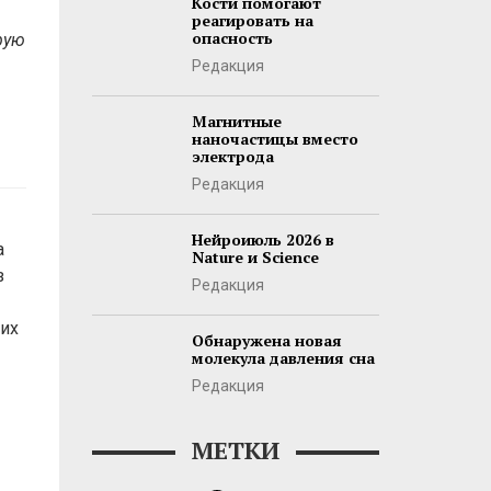
Кости помогают
реагировать на
опасность
рую
Редакция
Магнитные
наночастицы вместо
электрода
Редакция
Нейроиюль 2026 в
а
Nature и Science
з
Редакция
 их
Обнаружена новая
молекула давления сна
Редакция
МЕТКИ