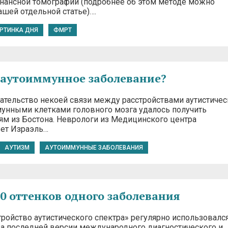
нансной томографии (подробнее об этом методе можно
ашей отдельной статье)….
РТИНКА ДНЯ
ФМРТ
 аутоиммунное заболевание?
ательство некоей связи между расстройствами аутистичес
мунными клетками головного мозга удалось получить
ям из Бостона. Неврологи из Медицинского центра
ет Израэль…
АУТИЗМ
АУТОИММУННЫЕ ЗАБОЛЕВАНИЯ
50 оттенков одного заболевания
тройство аутистического спектра» регулярно использовалс
а последней версии международного диагностического и