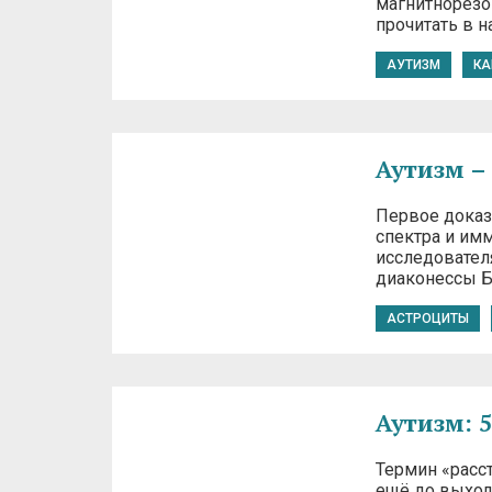
магнитнорезо
прочитать в н
АУТИЗМ
КА
Аутизм –
Первое доказ
спектра и им
исследовател
диаконессы Б
АСТРОЦИТЫ
Аутизм: 
Термин «расс
ещё до выход