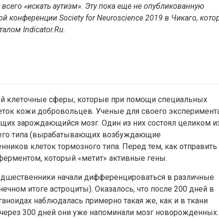
 всего «искать аутизм». Эту пока еще не опубликованную
й конференции Society for Neuroscience 2019 в Чикаго, кото
рталом
Indicator.Ru
.
й клеточные сферы, которые при помощи специальных
еток кожи добровольцев. Ученые для своего эксперимент
ющих зарождающийся мозг. Один из них состоял целиком и
его типа (вырабатывающих возбуждающие
нников клеток тормозного типа. Перед тем, как отправить
 ферментом, который «метит» активные гены.
едшественники начали дифференцироваться в различные
нечном итоге астроциты). Оказалось, что после 200 дней в
ганоидах наблюдалась примерно такая же, как и в ткани
 через 300 дней они уже напоминали мозг новорожденных.