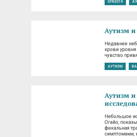
SFN2019
А
Аутизм и
Недавнее неб
крови уровня 
чувство привя
АУТИЗМ
ВА
Аутизм и
исследов
Небольшое ис
Огайо, показ
фекальная тр
симптомами, 