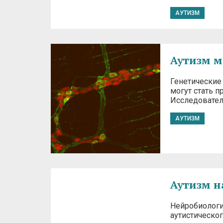
АУТИЗМ
Аутизм м
Генетические 
могут стать п
Исследовател
АУТИЗМ
Аутизм 
Нейробиологи,
аутистическо