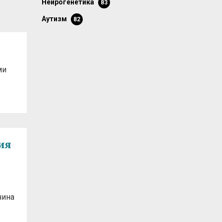
нейрогенетика
83
аутизм
82
ми
ия
чина