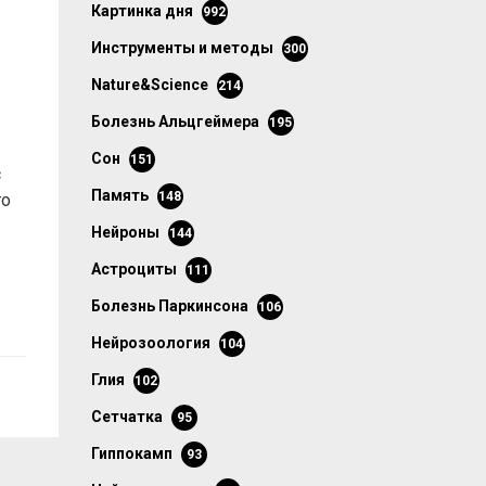
картинка дня
992
инструменты и методы
300
Nature&Science
214
болезнь Альцгеймера
195
сон
151
с
память
148
то
нейроны
144
астроциты
111
болезнь Паркинсона
106
нейрозоология
104
глия
102
сетчатка
95
гиппокамп
93