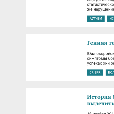
статистическ
же нарушение
АУТИЗМ
ИС
Генная т
Южнокорейски
симптомы бол
успехах они р
CRISPR
БО
История 
вылечить