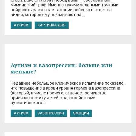
Credit: Duke University Перед вами — своебразный
мимический граф. Именно такими зелеными точками
нейросеть распознает эмоции ребенка в ответ на
видео, которое ему показывают на…
АУТИЗМ
КАРТИНКА ДНЯ
Аутизм и вазопрессин: больше или
меньше?
Недавнее небольшое клиническое испытание показало,
что повышение в крови уровня гормона вазопрессина
(который, в числе прочего, отвечает за чувство
привязанности) у детей с расстройствами
аутистического…
АУТИЗМ
ВАЗОПРЕССИН
ЭМОЦИИ