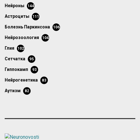
нейроны
144
астроциты
111
болезнь Паркинсона
106
нейрозоология
104
глия
102
сетчатка
95
гиппокамп
93
нейрогенетика
83
аутизм
82