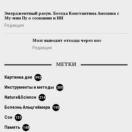
Эмерджентный разум. Беседа Константина Анохина с
Му-мин Пу о сознании и ИИ
Редакция
Мозг выводит отходы через нос
Редакция
МЕТКИ
картинка дня
992
инструменты и методы
300
Nature&Science
214
болезнь Альцгеймера
195
сон
151
память
148