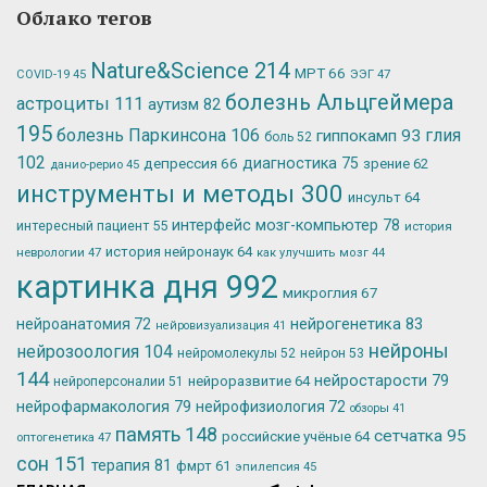
Облако тегов
Nature&Science
214
МРТ
66
ЭЭГ
47
COVID-19
45
болезнь Альцгеймера
астроциты
111
аутизм
82
195
болезнь Паркинсона
106
глия
гиппокамп
93
боль
52
102
депрессия
66
диагностика
75
зрение
62
данио-рерио
45
инструменты и методы
300
инсульт
64
интерфейс мозг-компьютер
78
интересный пациент
55
история
история нейронаук
64
неврологии
47
как улучшить мозг
44
картинка дня
992
микроглия
67
нейрогенетика
83
нейроанатомия
72
нейровизуализация
41
нейроны
нейрозоология
104
нейромолекулы
52
нейрон
53
144
нейростарости
79
нейроразвитие
64
нейроперсоналии
51
нейрофармакология
79
нейрофизиология
72
обзоры
41
память
148
сетчатка
95
российские учёные
64
оптогенетика
47
сон
151
терапия
81
фмрт
61
эпилепсия
45