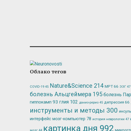
Облако тегов
Nature&Science
214
МРТ
66
ЭЭГ
47
COVID-19
45
болезнь Альцгеймера
195
болезнь Па
глия
102
гиппокамп
93
депрессия
66
данио-рерио
45
инструменты и методы
300
инсул
интерфейс мозг-компьютер
78
история неврологии
47
картинка дня
992
микрог
мозг
44