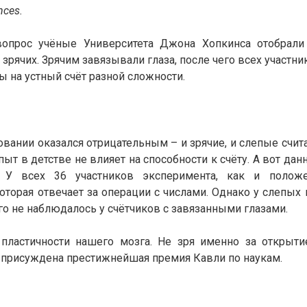
nces.
вопрос учёные Университета Джона Хопкинса отобрали
 зрячих. Зрячим завязывали глаза, после чего всех участни
 на устный счёт разной сложности.
овании оказался отрицательным – и зрячие, и слепые счит
ыт в детстве не влияет на способности к счёту. А вот дан
 У всех 36 участников эксперимента, как и положе
торая отвечает за операции с числами. Однако у слепых 
го не наблюдалось у счётчиков с завязанными глазами.
пластичности нашего мозга. Не зря именно за открыти
а присуждена престижнейшая премия Кавли по наукам.