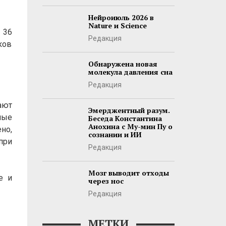
Нейроиюль 2026 в
Nature и Science
 36
Редакция
ков
Обнаружена новая
молекула давления сна
Редакция
ают
Эмерджентный разум.
ные
Беседа Константина
Анохина с Му-мин Пу о
но,
сознании и ИИ
при
Редакция
Мозг выводит отходы
е и
через нос
Редакция
МЕТКИ