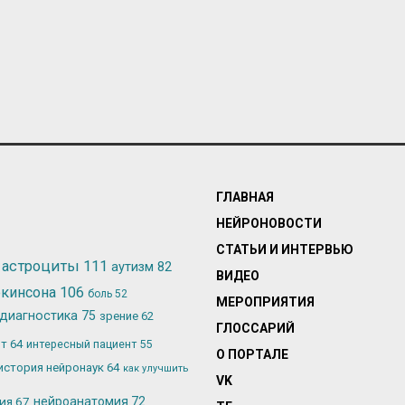
ГЛАВНАЯ
НЕЙРОНОВОСТИ
СТАТЬИ И ИНТЕРВЬЮ
астроциты
111
аутизм
82
ВИДЕО
ркинсона
106
боль
52
МЕРОПРИЯТИЯ
диагностика
75
зрение
62
ГЛОССАРИЙ
ьт
64
интересный пациент
55
О ПОРТАЛЕ
история нейронаук
64
как улучшить
VK
лия
67
нейроанатомия
72