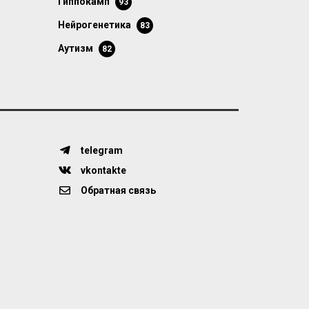
гиппокамп
93
нейрогенетика
83
аутизм
82
telegram
vkontakte
Обратная связь