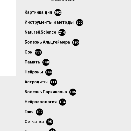
картинка дня
992
инструменты и методы
300
Nature&Science
214
болезнь Альцгеймера
195
сон
151
память
148
нейроны
144
астроциты
111
болезнь Паркинсона
106
нейрозоология
104
глия
102
сетчатка
95