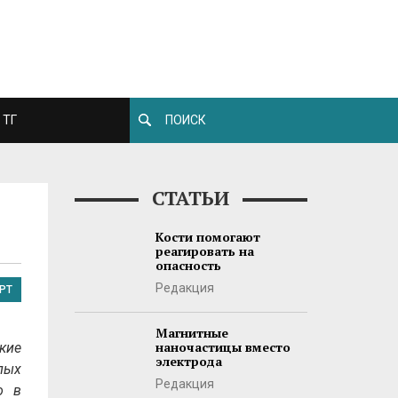
ТГ
СТАТЬИ
Кости помогают
реагировать на
опасность
Редакция
РТ
Магнитные
наночастицы вместо
кие
электрода
пых
Редакция
о в