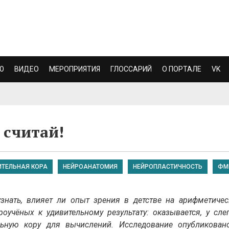
Ю
ВИДЕО
МЕРОПРИЯТИЯ
ГЛОССАРИЙ
О ПОРТАЛЕ
VK
 считай!
ИТЕЛЬНАЯ КОРА
НЕЙРОАНАТОМИЯ
НЕЙРОПЛАСТИЧНОСТЬ
ФМ
знать, влияет ли опыт зрения в детстве на арифметичес
оучёных к удивительному результату: оказывается, у сле
льную кору для вычислений. Исследование опубликован