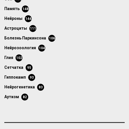
память
148
нейроны
144
астроциты
111
болезнь Паркинсона
106
нейрозоология
104
глия
102
сетчатка
95
гиппокамп
93
нейрогенетика
83
аутизм
82