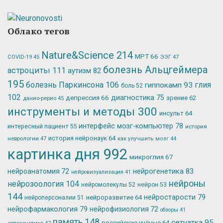
Облако тегов
Nature&Science
214
МРТ
66
ЭЭГ
47
COVID-19
45
болезнь Альцгеймера
астроциты
111
аутизм
82
195
болезнь Паркинсона
106
глия
гиппокамп
93
боль
52
102
депрессия
66
диагностика
75
зрение
62
данио-рерио
45
инструменты и методы
300
инсульт
64
интерфейс мозг-компьютер
78
интересный пациент
55
история
история нейронаук
64
неврологии
47
как улучшить мозг
44
картинка дня
992
микроглия
67
нейрогенетика
83
нейроанатомия
72
нейровизуализация
41
нейроны
нейрозоология
104
нейромолекулы
52
нейрон
53
144
нейростарости
79
нейроразвитие
64
нейроперсоналии
51
нейрофармакология
79
нейрофизиология
72
обзоры
41
память
148
сетчатка
95
российские учёные
64
оптогенетика
47