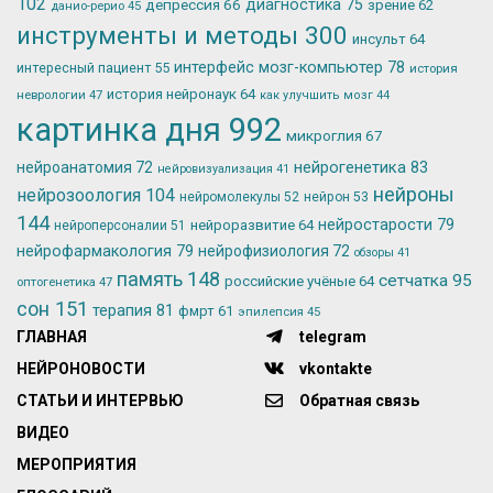
102
депрессия
66
диагностика
75
зрение
62
данио-рерио
45
инструменты и методы
300
инсульт
64
интерфейс мозг-компьютер
78
интересный пациент
55
история
история нейронаук
64
неврологии
47
как улучшить мозг
44
картинка дня
992
микроглия
67
нейрогенетика
83
нейроанатомия
72
нейровизуализация
41
нейроны
нейрозоология
104
нейромолекулы
52
нейрон
53
144
нейростарости
79
нейроразвитие
64
нейроперсоналии
51
нейрофармакология
79
нейрофизиология
72
обзоры
41
память
148
сетчатка
95
российские учёные
64
оптогенетика
47
сон
151
терапия
81
фмрт
61
эпилепсия
45
ГЛАВНАЯ
telegram
НЕЙРОНОВОСТИ
vkontakte
СТАТЬИ И ИНТЕРВЬЮ
Обратная связь
ВИДЕО
МЕРОПРИЯТИЯ