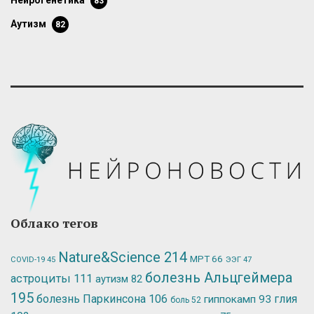
нейрогенетика
83
аутизм
82
Облако тегов
Nature&Science
214
МРТ
66
ЭЭГ
47
COVID-19
45
болезнь Альцгеймера
астроциты
111
аутизм
82
195
болезнь Паркинсона
106
глия
гиппокамп
93
боль
52