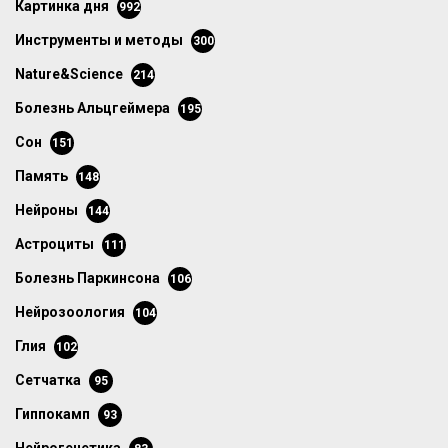
картинка дня
992
инструменты и методы
300
Nature&Science
214
болезнь Альцгеймера
195
сон
151
память
148
нейроны
144
астроциты
111
болезнь Паркинсона
106
нейрозоология
104
глия
102
сетчатка
95
гиппокамп
93