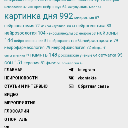
история нейронаук
64
неврологии
47
как улучшить мозг
44
картинка дня
992
микроглия
67
нейрогенетика
83
нейроанатомия
72
нейровизуализация
41
нейроны
нейрозоология
104
нейромолекулы
52
нейрон
53
144
нейростарости
79
нейроразвитие
64
нейроперсоналии
51
нейрофармакология
79
нейрофизиология
72
обзоры
41
память
148
сетчатка
95
российские учёные
64
оптогенетика
47
сон
151
терапия
81
фмрт
61
эпилепсия
45
ГЛАВНАЯ
telegram
НЕЙРОНОВОСТИ
vkontakte
СТАТЬИ И ИНТЕРВЬЮ
Обратная связь
ВИДЕО
МЕРОПРИЯТИЯ
ГЛОССАРИЙ
О ПОРТАЛЕ
VK