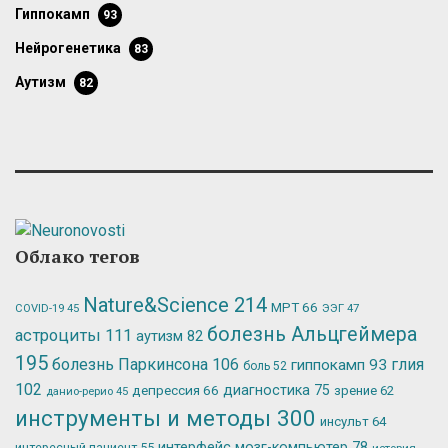
гиппокамп
93
нейрогенетика
83
аутизм
82
Облако тегов
Nature&Science
214
МРТ
66
ЭЭГ
47
COVID-19
45
болезнь Альцгеймера
астроциты
111
аутизм
82
195
болезнь Паркинсона
106
глия
гиппокамп
93
боль
52
102
депрессия
66
диагностика
75
зрение
62
данио-рерио
45
инструменты и методы
300
инсульт
64
интерфейс мозг-компьютер
78
интересный пациент
55
история