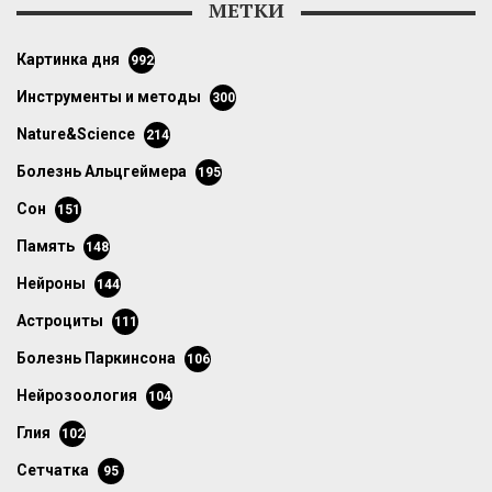
МЕТКИ
картинка дня
992
инструменты и методы
300
Nature&Science
214
болезнь Альцгеймера
195
сон
151
память
148
нейроны
144
астроциты
111
болезнь Паркинсона
106
нейрозоология
104
глия
102
сетчатка
95