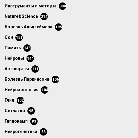
инструменты и методы
300
Nature&Science
214
болезнь Альцгеймера
195
сон
151
память
148
нейроны
144
астроциты
111
болезнь Паркинсона
106
нейрозоология
104
глия
102
сетчатка
95
гиппокамп
93
нейрогенетика
83