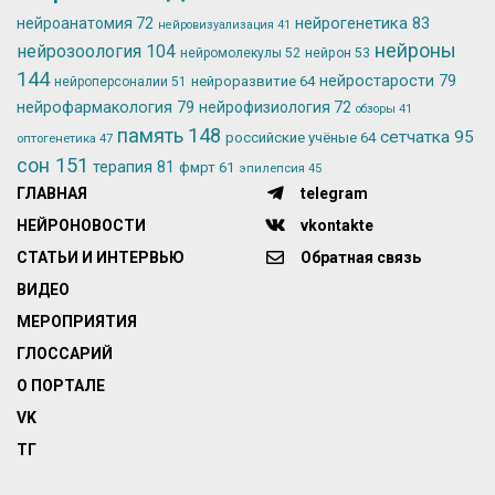
нейрогенетика
83
нейроанатомия
72
нейровизуализация
41
нейроны
нейрозоология
104
нейромолекулы
52
нейрон
53
144
нейростарости
79
нейроразвитие
64
нейроперсоналии
51
нейрофармакология
79
нейрофизиология
72
обзоры
41
память
148
сетчатка
95
российские учёные
64
оптогенетика
47
сон
151
терапия
81
фмрт
61
эпилепсия
45
ГЛАВНАЯ
telegram
НЕЙРОНОВОСТИ
vkontakte
СТАТЬИ И ИНТЕРВЬЮ
Обратная связь
ВИДЕО
МЕРОПРИЯТИЯ
ГЛОССАРИЙ
О ПОРТАЛЕ
VK
ТГ