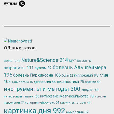
аутизм
82
Облако тегов
Nature&Science
214
МРТ
66
ЭЭГ
47
COVID-19
45
болезнь Альцгеймера
астроциты
111
аутизм
82
195
болезнь Паркинсона
106
глия
гиппокамп
93
боль
52
102
депрессия
66
диагностика
75
зрение
62
данио-рерио
45
инструменты и методы
300
инсульт
64
интерфейс мозг-компьютер
78
интересный пациент
55
история
история нейронаук
64
неврологии
47
как улучшить мозг
44
картинка дня
992
микроглия
67