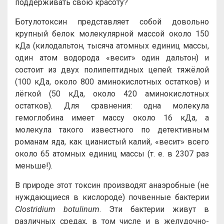
поддерживать свою красоту?
Ботулотоксин представляет собой довольно
крупный белок молекулярной массой около 150
кДа (килодальтон, тысяча атомных единиц массы,
один атом водорода «весит» один дальтон) и
состоит из двух полипептидных цепей: тяжёлой
(100 кДа, около 800 аминокислотных остатков) и
лёгкой (50 кДа, около 420 аминокислотных
остатков). Для сравнения: одна молекула
гемоглобина имеет массу около 16 кДа, а
молекула такого известного по детективным
романам яда, как цианистый калий, «весит» всего
около 65 атомных единиц массы (т. е. в 2307 раз
меньше!).
В природе этот токсин производят анаэробные (не
нуждающиеся в кислороде) почвенные бактерии
Clostridium botulinum
. Эти бактерии живут в
различных средах, в том числе и в желудочно-