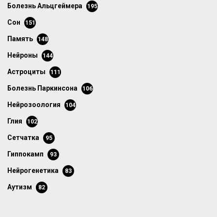
болезнь Альцгеймера
195
сон
151
память
148
нейроны
144
астроциты
111
болезнь Паркинсона
106
нейрозоология
104
глия
102
сетчатка
95
гиппокамп
93
нейрогенетика
83
аутизм
82