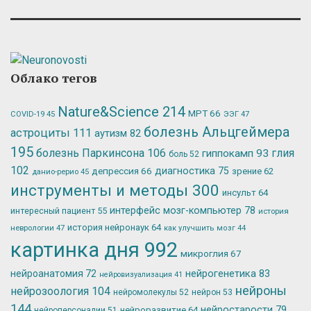
Облако тегов
Nature&Science
214
МРТ
66
ЭЭГ
47
COVID-19
45
болезнь Альцгеймера
астроциты
111
аутизм
82
195
болезнь Паркинсона
106
глия
гиппокамп
93
боль
52
102
депрессия
66
диагностика
75
зрение
62
данио-рерио
45
инструменты и методы
300
инсульт
64
интерфейс мозг-компьютер
78
интересный пациент
55
история
история нейронаук
64
неврологии
47
как улучшить мозг
44
картинка дня
992
микроглия
67
нейрогенетика
83
нейроанатомия
72
нейровизуализация
41
нейроны
нейрозоология
104
нейромолекулы
52
нейрон
53
144
нейростарости
79
нейроразвитие
64
нейроперсоналии
51