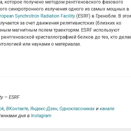
, которое получено методом рентгеновского фазового
кого синхротронного излучения одного из самых мощных в
ropean Synchrotron Radiation Facility
(ESRF) в Гренобле. В это
лучается за счет движения релятивистских (близких ко
енным магнитным полем траекторям. ESRF используют
я рентгеновской кристаллографией белков до тех, кто дела
нтологией или науками о материалах.
ity — ESRF
ok
,
ВКонтакте
,
Яндекс-Дзен
,
Одноклассниках
и
канале
ртинками дня в
Instagram