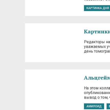
КАРТИНКА ДНЯ
Картинки
Редакторы наш
уважаемых уч
день томогра
Альцгейм
На этом колл
опубликованно
вывод о том,
АМИЛОИД