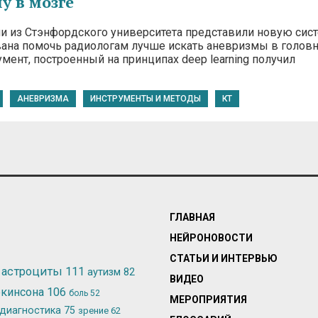
у в мозге
и из Стэнфордского университета представили новую сист
вана помочь радиологам лучше искать аневризмы в голов
мент, построенный на принципах deep learning получил
АНЕВРИЗМА
ИНСТРУМЕНТЫ И МЕТОДЫ
КТ
ГЛАВНАЯ
НЕЙРОНОВОСТИ
СТАТЬИ И ИНТЕРВЬЮ
астроциты
111
аутизм
82
ВИДЕО
ркинсона
106
боль
52
МЕРОПРИЯТИЯ
диагностика
75
зрение
62