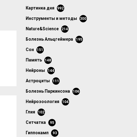
картинка дня
992
инструменты и методы
300
Nature&Science
214
болезнь Альцгеймера
195
сон
151
память
148
нейроны
144
астроциты
111
болезнь Паркинсона
106
нейрозоология
104
глия
102
сетчатка
95
гиппокамп
93