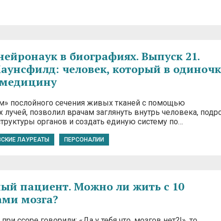
нейронаук в биографиях. Выпуск 21.
аунсфилд: человек, который в одиночк
 медицину
ом» послойного сечения живых тканей с помощью
 лучей, позволил врачам заглянуть внутрь человека, подр
структуры органов и создать единую систему по…
ВСКИЕ ЛАУРЕАТЫ
ПЕРСОНАЛИИ
ый пациент. Можно ли жить с 10
ми мозга?
при ссоре говорили: «Да у тебя что, мозгов нет?!», то