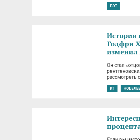
ПЭТ
История 
Годфри Х
изменил
Он стал «отц
рентгеновских
рассмотреть 
КТ
НОБЕЛЕ
Интересн
процента
Если вы часто 