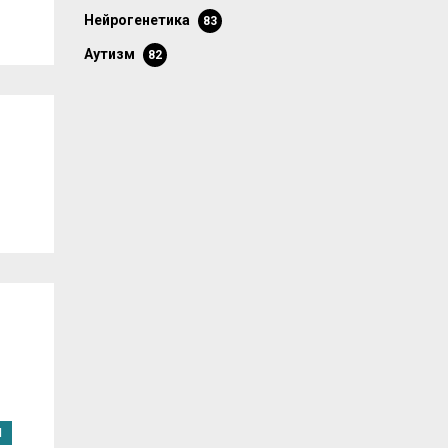
нейрогенетика
83
аутизм
82
Я