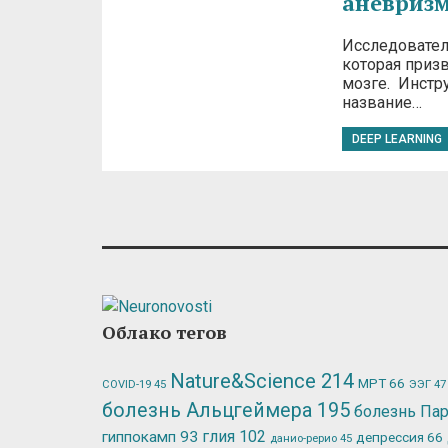
аневризм
Исследовател
которая приз
мозге. Инстру
название…
DEEP LEARNING
Облако тегов
Nature&Science
214
МРТ
66
ЭЭГ
47
COVID-19
45
болезнь Альцгеймера
195
болезнь Па
глия
102
гиппокамп
93
депрессия
66
данио-рерио
45