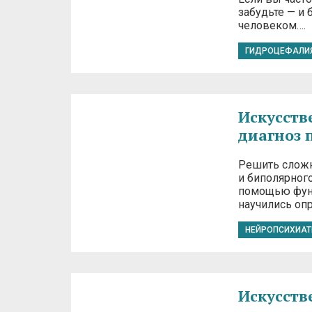
забудьте — и
человеком….
ГИДРОЦЕФАЛИ
Искусств
диагноз 
Решить сложн
и биполярног
помощью функ
научились оп
НЕЙРОПСИХИАТ
Искусств