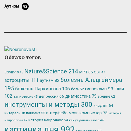
аутизм
82
Облако тегов
Nature&Science
214
МРТ
66
ЭЭГ
47
COVID-19
45
болезнь Альцгеймера
астроциты
111
аутизм
82
195
болезнь Паркинсона
106
глия
гиппокамп
93
боль
52
102
депрессия
66
диагностика
75
зрение
62
данио-рерио
45
инструменты и методы
300
инсульт
64
интерфейс мозг-компьютер
78
интересный пациент
55
история
история нейронаук
64
неврологии
47
как улучшить мозг
44
картинка дня
992
микроглия
67