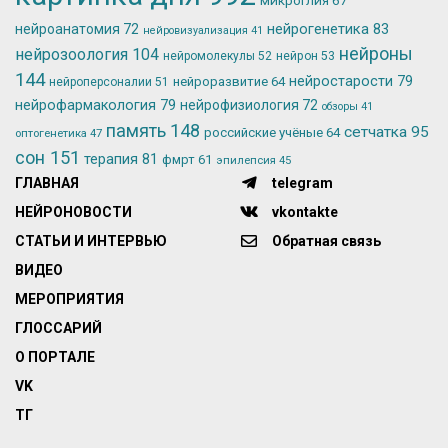
нейрогенетика
83
нейроанатомия
72
нейровизуализация
41
нейроны
нейрозоология
104
нейромолекулы
52
нейрон
53
144
нейростарости
79
нейроразвитие
64
нейроперсоналии
51
нейрофармакология
79
нейрофизиология
72
обзоры
41
память
148
сетчатка
95
российские учёные
64
оптогенетика
47
сон
151
терапия
81
фмрт
61
эпилепсия
45
ГЛАВНАЯ
telegram
НЕЙРОНОВОСТИ
vkontakte
СТАТЬИ И ИНТЕРВЬЮ
Обратная связь
ВИДЕО
МЕРОПРИЯТИЯ
ГЛОССАРИЙ
О ПОРТАЛЕ
VK
ТГ