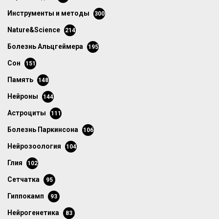
инструменты и методы
300
Nature&Science
214
болезнь Альцгеймера
195
сон
151
память
148
нейроны
144
астроциты
111
болезнь Паркинсона
106
нейрозоология
104
глия
102
сетчатка
95
гиппокамп
93
нейрогенетика
83