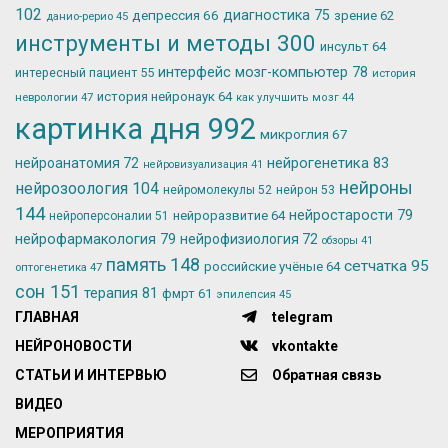
102
депрессия
66
диагностика
75
зрение
62
данио-рерио
45
инструменты и методы
300
инсульт
64
интерфейс мозг-компьютер
78
интересный пациент
55
история
история нейронаук
64
неврологии
47
как улучшить мозг
44
картинка дня
992
микроглия
67
нейрогенетика
83
нейроанатомия
72
нейровизуализация
41
нейроны
нейрозоология
104
нейромолекулы
52
нейрон
53
144
нейростарости
79
нейроразвитие
64
нейроперсоналии
51
нейрофармакология
79
нейрофизиология
72
обзоры
41
память
148
сетчатка
95
российские учёные
64
оптогенетика
47
сон
151
терапия
81
фмрт
61
эпилепсия
45
ГЛАВНАЯ
telegram
НЕЙРОНОВОСТИ
vkontakte
СТАТЬИ И ИНТЕРВЬЮ
Обратная связь
ВИДЕО
МЕРОПРИЯТИЯ