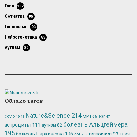
глия
102
сетчатка
95
гиппокамп
93
нейрогенетика
83
аутизм
82
Облако тегов
Nature&Science
214
МРТ
66
ЭЭГ
47
COVID-19
45
болезнь Альцгеймера
астроциты
111
аутизм
82
195
болезнь Паркинсона
106
глия
гиппокамп
93
боль
52