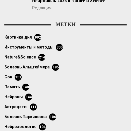
Нейроиюль 2026 в Nature и Science
Редакция
МЕТКИ
картинка дня
992
инструменты и методы
300
Nature&Science
214
болезнь Альцгеймера
195
сон
151
память
148
нейроны
144
астроциты
111
болезнь Паркинсона
106
нейрозоология
104