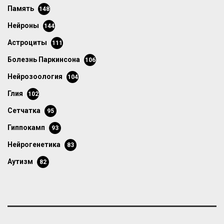
память
148
нейроны
144
астроциты
111
болезнь Паркинсона
106
нейрозоология
104
глия
102
сетчатка
95
гиппокамп
93
нейрогенетика
83
аутизм
82