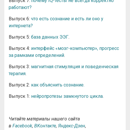
Выпуск 7:
почему IQ-тесты не всегда корректно
работают?
Выпуск 6:
что есть сознание и есть ли оно у
интернета?
Выпуск 5:
база данных ЭЭГ
.
Выпуск 4:
интерфейс «мозг-компьютер», прогресс
за рамками определений
.
Выпуск 3:
магнитная стимуляция и поведенческая
терапия
.
Выпуск 2:
как объяснить сознание.
Выпуск 1:
нейропротезы замкнутого цикла
.
Читайте материалы нашего сайта
в
Facebook
,
ВКонтакте
,
Яндекс-Дзен
,