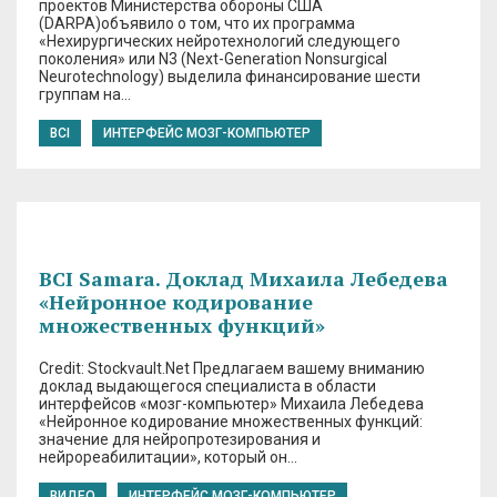
проектов Министерства обороны США
(DARPA)объявило о том, что их программа
«Нехирургических нейротехнологий следующего
поколения» или N3 (Next-Generation Nonsurgical
Neurotechnology) выделила финансирование шести
группам на…
BCI
ИНТЕРФЕЙС МОЗГ-КОМПЬЮТЕР
BCI Samara. Доклад Михаила Лебедева
«Нейронное кодирование
множественных функций»
Credit: Stockvault.Net Предлагаем вашему вниманию
доклад выдающегося специалиста в области
интерфейсов «мозг-компьютер» Михаила Лебедева
«Нейронное кодирование множественных функций:
значение для нейропротезирования и
нейрореабилитации», который он…
ВИДЕО
ИНТЕРФЕЙС МОЗГ-КОМПЬЮТЕР