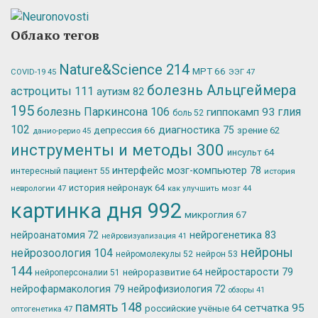
Облако тегов
Nature&Science
214
МРТ
66
ЭЭГ
47
COVID-19
45
болезнь Альцгеймера
астроциты
111
аутизм
82
195
болезнь Паркинсона
106
глия
гиппокамп
93
боль
52
102
депрессия
66
диагностика
75
зрение
62
данио-рерио
45
инструменты и методы
300
инсульт
64
интерфейс мозг-компьютер
78
интересный пациент
55
история
история нейронаук
64
неврологии
47
как улучшить мозг
44
картинка дня
992
микроглия
67
нейрогенетика
83
нейроанатомия
72
нейровизуализация
41
нейроны
нейрозоология
104
нейромолекулы
52
нейрон
53
144
нейростарости
79
нейроразвитие
64
нейроперсоналии
51
нейрофармакология
79
нейрофизиология
72
обзоры
41
память
148
сетчатка
95
российские учёные
64
оптогенетика
47