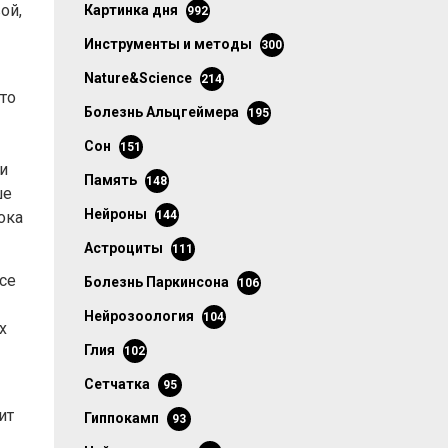
ой,
картинка дня
992
инструменты и методы
300
Nature&Science
214
то
болезнь Альцгеймера
195
сон
151
и
память
148
ше
нейроны
ока
144
астроциты
111
се
болезнь Паркинсона
106
нейрозоология
104
х
глия
102
сетчатка
95
ит
гиппокамп
93