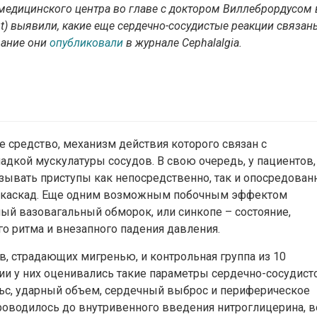
 медицинского центра во главе с доктором Виллебрордусом 
out) выявили, какие еще сердечно-сосудистые реакции связан
вание они
опубликовали
в журнале
Cephalalgia
.
 средство, механизм действия которого связан с
адкой мускулатуры сосудов. В свою очередь, у пациентов,
ывать приступы как непосредственно, так и опосредован
й каскад. Еще одним возможным побочным эффектом
ый вазовагальный обморок, или синкопе – состояние,
о ритма и внезапного падения давления.
в, страдающих мигренью, и контрольная группа из 10
и у них оценивались такие параметры сердечно-сосудист
льс, ударный объем, сердечный выброс и периферическое
роводилось до внутривенного введения нитроглицерина, в