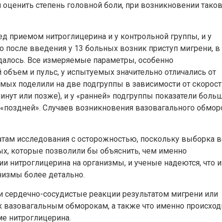
и оценить степень головной боли, при возникновении таков
ед приемом нитроглицерина и у контрольной группы, и у
о после введения у 13 больных возник приступ мигрени, в 
далось. Все измеряемые параметры, особенно
объем и пульс, у испытуемых значительно отличались от
емых поделили на две подгруппы в зависимости от скорост
инут или позже), и у «ранней» подгруппы показатели боль
у «поздней». Случаев возникновения вазовагального обмор
атам исследования с осторожностью, поскольку выборка в
ых, которые позволили бы объяснить, чем именно
ии нитроглицерина на организмы, и ученые надеются, что и
низмы более детально.
ли сердечно-сосудистые реакции результатом мигрени или
 вазовагальным обморокам, а также что именно происход
е нитроглицерина.