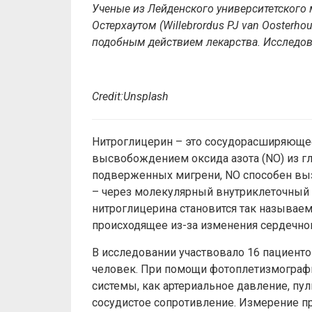
Ученые из Лейденского университетского
Остерхаутом (Willebrordus PJ van Oosterh
подобным действием лекарства. Исследо
Credit:Unsplash
Нитроглицерин – это сосудорасширяющее
высвобождением оксида азота (NO) из гл
подверженных мигрени, NO способен выз
– через молекулярный внутриклеточны
нитроглицерина становится так называем
происходящее из-за изменения сердечног
В исследовании участвовало 16 пациенто
человек. При помощи фотоплетизмографи
системы, как артериальное давление, пу
сосудистое сопротивление. Измерение п