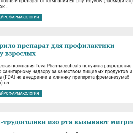
озный препарат от компании Eli Lilly. Reyvow (ласмадитан)
ок…
ЕЙРОФАРМАКОЛОГИЯ
рило препарат для профилактики
у взрослых
ская компания Teva Pharmaceuticals получила разрешение
о санитарному надзору за качеством пищевых продуктов и
 (FDA) на внедрение в клинику препарата фреманезумаб
) на…
ЕЙРОФАРМАКОЛОГИЯ
-трудоголики изо рта вызывают мигре