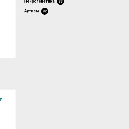
нейрогенетика
83
аутизм
82
т