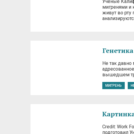
Ученые Калиф
мигренями и 
живут во рту 
анализируютс
Генетика
Не так давно
адресованное 
вышедшем три
МИГРЕНЬ
Н
Картинка
Credit: Work 
подготовил Ун