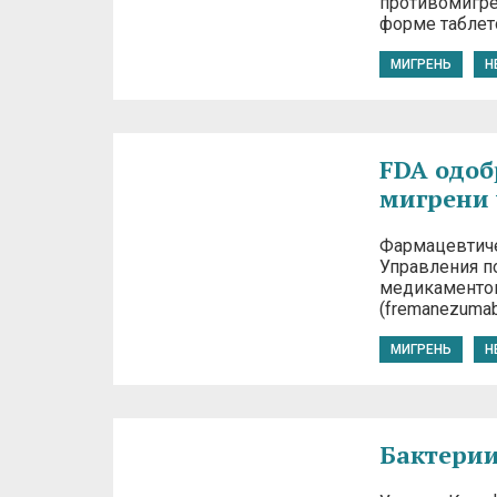
противомигрен
форме таблет
МИГРЕНЬ
Н
FDA одоб
мигрени 
Фармацевтиче
Управления п
медикаментов
(fremanezumab
МИГРЕНЬ
Н
Бактерии