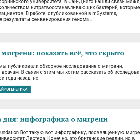
орнийского университета в Сан-Диего нашли связь межд
количеством нитратвосстанавливающих бактерий, которые
пациентов. В работе, опубликованной в mSystems,
я результаты секвенирования генома…
 мигрени: показать всё, что скрыто
 мы публиковали обзорное исследование о мигрени,
врачам. В связи с этим мы хотим рассказать об исследова
 года назад, но…
ЕЙРОГЕНЕТИКА
 дня: инфографика о мигрени
Foundation Вот такую вот инфографику, посввящённую мигре
иверситет Лестера. Конечно, это британские реалии, но в