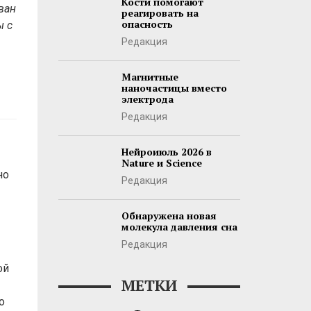
Кости помогают
ван
реагировать на
опасность
ы с
Редакция
Магнитные
наночастицы вместо
электрода
Редакция
Нейроиюль 2026 в
Nature и Science
но
Редакция
Обнаружена новая
молекула давления сна
Редакция
ой
МЕТКИ
о