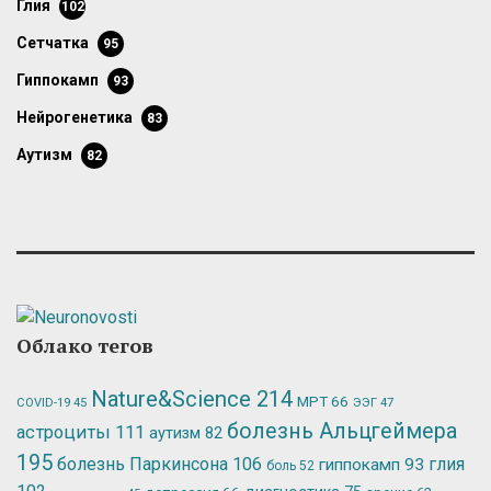
глия
102
сетчатка
95
гиппокамп
93
нейрогенетика
83
аутизм
82
Облако тегов
Nature&Science
214
МРТ
66
ЭЭГ
47
COVID-19
45
болезнь Альцгеймера
астроциты
111
аутизм
82
195
болезнь Паркинсона
106
глия
гиппокамп
93
боль
52