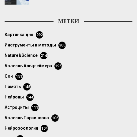
МЕТКИ
картинка дня
992
инструменты и методы
300
Nature&Science
214
болезнь Альцгеймера
195
сон
151
память
148
нейроны
144
астроциты
111
болезнь Паркинсона
106
нейрозоология
104