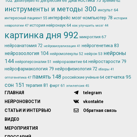
102
депрессия
66
диагностика
75
зрение
62
данио-рерио
45
инструменты и методы
300
инсульт
64
интерфейс мозг-компьютер
78
интересный пациент
55
история
история нейронаук
64
неврологии
47
как улучшить мозг
44
картинка дня
992
микроглия
67
нейрогенетика
83
нейроанатомия
72
нейровизуализация
41
нейроны
нейрозоология
104
нейромолекулы
52
нейрон
53
144
нейростарости
79
нейроразвитие
64
нейроперсоналии
51
нейрофармакология
79
нейрофизиология
72
обзоры
41
память
148
сетчатка
95
российские учёные
64
оптогенетика
47
сон
151
терапия
81
фмрт
61
эпилепсия
45
ГЛАВНАЯ
telegram
НЕЙРОНОВОСТИ
vkontakte
СТАТЬИ И ИНТЕРВЬЮ
Обратная связь
ВИДЕО
МЕРОПРИЯТИЯ
ГЛОССАРИЙ