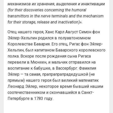
механизмов их хранения, выделения и инактивации
(for their discoveries concerning the humoral
transmittors in the nerve terminals and the mechanism
for their storage, release and inactivation)».
Отец нашего героя, Ханс Карл Август Симон фон
Эйлер-Хельпин родился в полуавтономном
Королевстве Бавария. Его отец, Ригас фон Эйлер-
Хельпин, был капитаном Баварского королевского
полка. Вскоре после рождения сына Ригаса
перевели в Мюнхен, и мальчик отправился на
воспитание к бабушке, в Вассербург. Фамилия
Эйлер — та самая, прапрапрапрадедушкой (не
прямым) нашего героя был великий математик
Леонард Эйлер, некоторое время бывший нашим
соотечественником и скончавшийся в Санкт-
Петербурге в 1783 году.