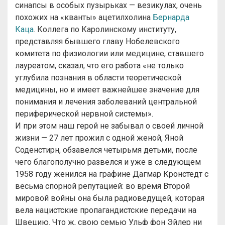
синапсы в особых пузырьках — везикулах, очень
похожих на «кванты» ацетилхолина
Бернарда
Каца
. Коллега по Каролинскому институту,
представляя бывшего главу Нобелевского
комитета по физиологии или медицине, ставшего
лауреатом, сказал, что его работа «не только
углубила познания в области теоретической
медицины, но и имеет важнейшее значение для
понимания и лечения заболеваний центральной
периферической нервной системы».
И при этом наш герой не забывал о своей личной
жизни — 27 лет прожил с одной женой, Яной
Соденстирн, обзавелся четырьмя детьми, после
чего благополучно развелся и уже в следующем
1958 году женился на графине Дагмар Кронстедт с
весьма спорной репутацией: во время Второй
мировой войны она была радиоведущей, которая
вела нацистские пропагандистские передачи на
Швецию. Что ж, свою семью Ульф фон Эйлер ни