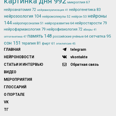
картинка дня
992
микроглия
67
нейрогенетика
83
нейроанатомия
72
нейровизуализация
41
нейроны
нейрозоология
104
нейромолекулы
52
нейрон
53
144
нейростарости
79
нейроразвитие
64
нейроперсоналии
51
нейрофармакология
79
нейрофизиология
72
обзоры
41
память
148
сетчатка
95
российские учёные
64
оптогенетика
47
сон
151
терапия
81
фмрт
61
эпилепсия
45
ГЛАВНАЯ
telegram
НЕЙРОНОВОСТИ
vkontakte
СТАТЬИ И ИНТЕРВЬЮ
Обратная связь
ВИДЕО
МЕРОПРИЯТИЯ
ГЛОССАРИЙ
О ПОРТАЛЕ
VK
ТГ