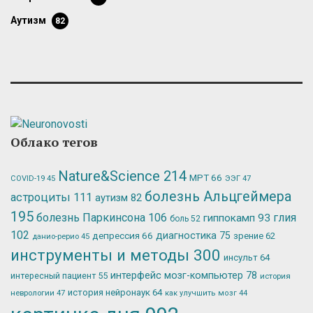
аутизм
82
Облако тегов
Nature&Science
214
МРТ
66
ЭЭГ
47
COVID-19
45
болезнь Альцгеймера
астроциты
111
аутизм
82
195
болезнь Паркинсона
106
глия
гиппокамп
93
боль
52
102
депрессия
66
диагностика
75
зрение
62
данио-рерио
45
инструменты и методы
300
инсульт
64
интерфейс мозг-компьютер
78
интересный пациент
55
история
история нейронаук
64
неврологии
47
как улучшить мозг
44