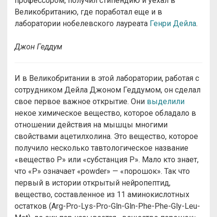
профессором, получил стипендию и уехал в
Великобританию, где поработал еще и в
лаборатории нобелевского лауреата
Генри Дейла
.
Джон Геддум
И в Великобритании в этой лаборатории, работая с
сотрудником Дейла Джоном Геддумом, он сделал
свое первое важное открытие. Они
выделили
некое химическое вещество, которое обладало в
отношении действия на мышцы многими
свойствами ацетилхолина. Это вещество, которое
получило несколько тавтологическое название
«вещество P» или «cубстанция P». Мало кто знает,
что «P» означает «powder» — «порошок». Так что
первый в истории открытый нейропептид,
вещество, составленное из 11 аминокислотных
остатков (Arg-Pro-Lys-Pro-Gln-Gln-Phe-Phe-Gly-Leu-