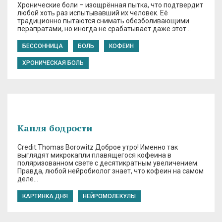
Хронические боли – изощрённая пытка, что подтвердит
любой хоть раз испытывавший их человек. Её
традиционно пытаются снимать обезболивающими
перапратами, но иногда не срабатывает даже этот…
БЕССОННИЦА
БОЛЬ
КОФЕИН
ХРОНИЧЕСКАЯ БОЛЬ
Капля бодрости
Credit:Thomas Borowitz Доброе утро! Именно так
выглядят микрокапли плавящегося кофеина в
поляризованном свете с десятикратным увеличением.
Правда, любой нейробиолог знает, что кофеин на самом
деле…
КАРТИНКА ДНЯ
НЕЙРОМОЛЕКУЛЫ