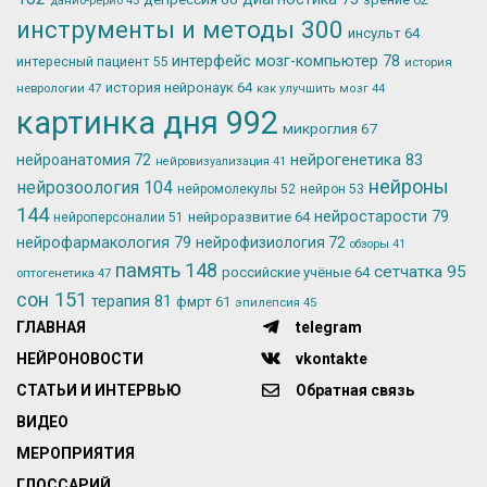
данио-рерио
45
инструменты и методы
300
инсульт
64
интерфейс мозг-компьютер
78
интересный пациент
55
история
история нейронаук
64
неврологии
47
как улучшить мозг
44
картинка дня
992
микроглия
67
нейрогенетика
83
нейроанатомия
72
нейровизуализация
41
нейроны
нейрозоология
104
нейромолекулы
52
нейрон
53
144
нейростарости
79
нейроразвитие
64
нейроперсоналии
51
нейрофармакология
79
нейрофизиология
72
обзоры
41
память
148
сетчатка
95
российские учёные
64
оптогенетика
47
сон
151
терапия
81
фмрт
61
эпилепсия
45
ГЛАВНАЯ
telegram
НЕЙРОНОВОСТИ
vkontakte
СТАТЬИ И ИНТЕРВЬЮ
Обратная связь
ВИДЕО
МЕРОПРИЯТИЯ
ГЛОССАРИЙ