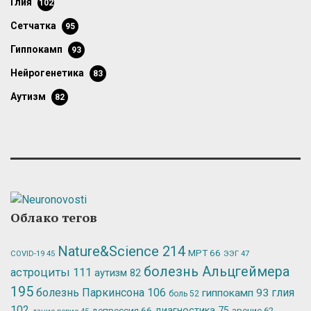
глия
102
сетчатка
95
гиппокамп
93
нейрогенетика
83
аутизм
82
Облако тегов
Nature&Science
214
МРТ
66
ЭЭГ
47
COVID-19
45
болезнь Альцгеймера
астроциты
111
аутизм
82
195
болезнь Паркинсона
106
глия
гиппокамп
93
боль
52
102
депрессия
66
диагностика
75
зрение
62