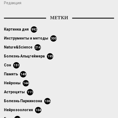
Редакция
МЕТКИ
картинка дня
992
инструменты и методы
300
Nature&Science
214
болезнь Альцгеймера
195
сон
151
память
148
нейроны
144
астроциты
111
болезнь Паркинсона
106
нейрозоология
104