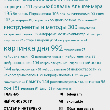
COVID-19
45
болезнь Альцгеймера
астроциты
111
аутизм
82
195
болезнь Паркинсона
106
глия
гиппокамп
93
боль
52
102
депрессия
66
диагностика
75
зрение
62
данио-рерио
45
инструменты и методы
300
инсульт
64
интерфейс мозг-компьютер
78
интересный пациент
55
история
история нейронаук
64
неврологии
47
как улучшить мозг
44
картинка дня
992
микроглия
67
нейрогенетика
83
нейроанатомия
72
нейровизуализация
41
нейроны
нейрозоология
104
нейромолекулы
52
нейрон
53
144
нейростарости
79
нейроразвитие
64
нейроперсоналии
51
нейрофармакология
79
нейрофизиология
72
обзоры
41
память
148
сетчатка
95
российские учёные
64
оптогенетика
47
сон
151
терапия
81
фмрт
61
эпилепсия
45
ГЛАВНАЯ
telegram
НЕЙРОНОВОСТИ
vkontakte
СТАТЬИ И ИНТЕРВЬЮ
Обратная связь