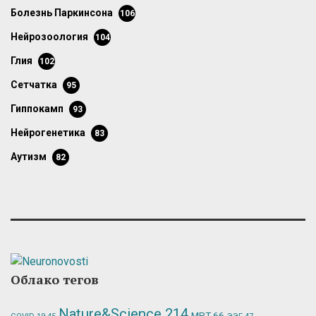
болезнь Паркинсона
106
нейрозоология
104
глия
102
сетчатка
95
гиппокамп
93
нейрогенетика
83
аутизм
82
Облако тегов
Nature&Science
214
МРТ
66
ЭЭГ
47