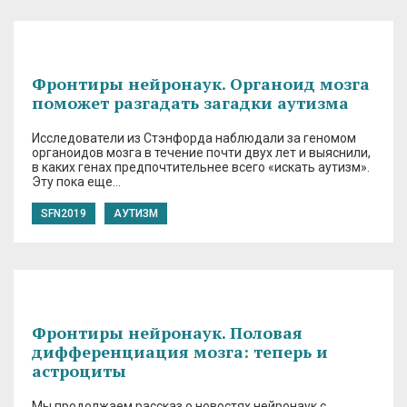
Фронтиры нейронаук. Органоид мозга
поможет разгадать загадки аутизма
Исследователи из Стэнфорда наблюдали за геномом
органоидов мозга в течение почти двух лет и выяснили,
в каких генах предпочтительнее всего «искать аутизм».
Эту пока еще…
SFN2019
АУТИЗМ
Фронтиры нейронаук. Половая
дифференциация мозга: теперь и
астроциты
Мы продолжаем рассказ о новостях нейронаук с