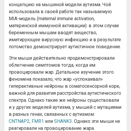
концепцию на мышиной модели аутизма. Чой
использовала в своей работе так называемую
MIA-модель (maternal immune activation,
материнской иммунной активации): в этом случае
беременным мышам вводят вещество,
имитирующее вирусную инфекцию и в результате
потомство демонстрирует аутистичное поведение.
Эти мыши действительно продемонстрировали
облегчение симптомов тогда, когда им
провоцировали жар. Детальное изучение этого
феномена показало, что жар «успокаивал»
гиперактивные нейроны в соматосенсорной коре,
важной для развития расстройства аутистического
спектра. Однако такие же нейроны существовали
и у других моделей аутизма, у мышей с мутациями
в разных генах, связанных с аутизмом:
CNTNAP2
,
FMR1
или
SHANK3
. Однако эти мыши не
реагировали на провоцирование жара.